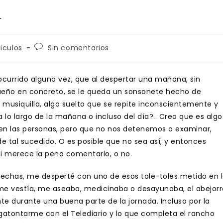
R
oría
Comentarios
ticulos
Sin comentarios
de
la
a:
entrada:
ocurrido alguna vez, que al despertar una mañana, sin
ueño en concreto, se le queda un sonsonete hecho de
n musiquilla, algo suelto que se repite inconscientemente y
lo largo de la mañana o incluso del día?.. Creo que es algo
en las personas, pero que no nos detenemos a examinar,
de tal sucedido. O es posible que no sea así, y entonces
si merece la pena comentarlo, o no.
echas, me desperté con uno de esos tole-toles metido en 
me vestía, me aseaba, medicinaba o desayunaba, el abejorr
 durante una buena parte de la jornada. Incluso por la
ogatontarme con el Telediario y lo que completa el rancho