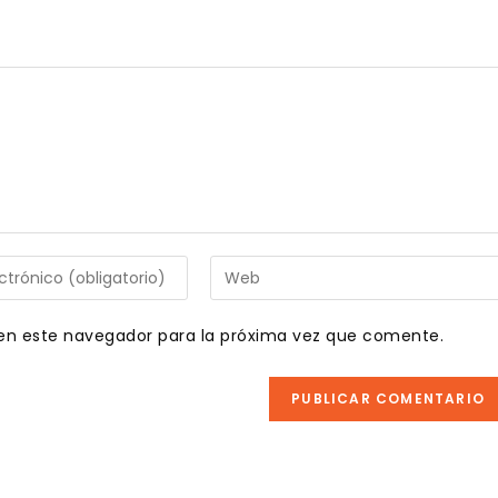
Introduce
la
URL
en este navegador para la próxima vez que comente.
de
tu
web
(opcional)