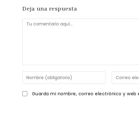
Deja una respuesta
Comentario
Introduce
Introduce
tu
tu
nombre
dirección
Guarda mi nombre, correo electrónico y web 
o
de
nombre
correo
de
electrónico
usuario
para
para
comentar
comentar