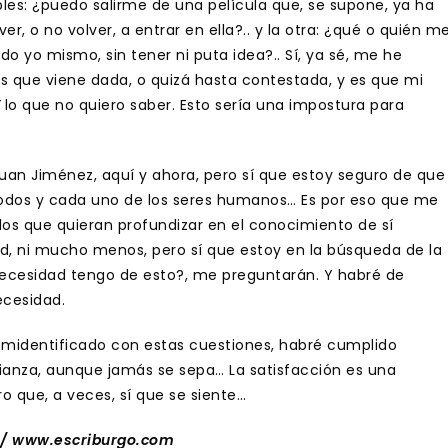
les: ¿puedo salirme de una película que, se supone, ya ha
r, o no volver, a entrar en ella?.. y la otra: ¿qué o quién m
o yo mismo, sin tener ni puta idea?.. Sí, ya sé, me he
 que viene dada, o quizá hasta contestada, y es que mi
lo que no quiero saber. Esto sería una impostura para
Juan Jiménez, aquí y ahora, pero sí que estoy seguro de que
todos y cada uno de los seres humanos… Es por eso que me
los que quieran profundizar en el conocimiento de sí
d, ni mucho menos, pero sí que estoy en la búsqueda de la
necesidad tengo de esto?, me preguntarán. Y habré de
ecesidad.
emidentificado con estas cuestiones, habré cumplido
ianza, aunque jamás se sepa… La satisfacción es una
 que, a veces, sí que se siente…
 / www.escriburgo.com