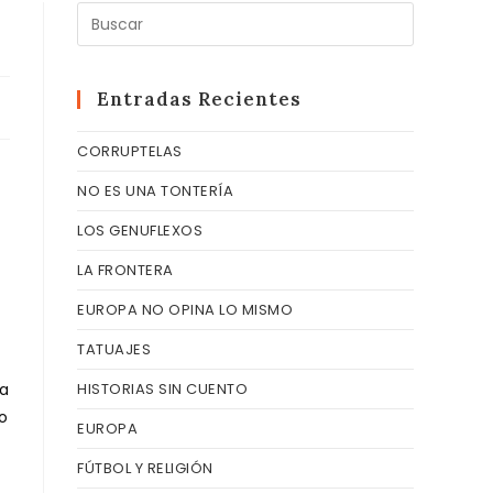
Pulsa
Escape
para
cerrar
Entradas Recientes
el
CORRUPTELAS
panel
de
NO ES UNA TONTERÍA
búsqueda
LOS GENUFLEXOS
LA FRONTERA
EUROPA NO OPINA LO MISMO
TATUAJES
la
HISTORIAS SIN CUENTO
o
EUROPA
FÚTBOL Y RELIGIÓN