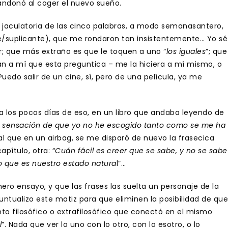
bandonó al coger el nuevo sueño.
e jaculatoria de las cinco palabras, a modo semanasantero,
nte/suplicante), que me rondaron tan insistentemente… Yo sé
r; que más extraño es que le toquen a uno “
los iguales
”; que
n a mí que esta preguntica – me la hiciera a mí mismo, o
uedo salir de un cine, sí, pero de una película, ya me
a los pocos días de eso, en un libro que andaba leyendo de
a sensación de que yo no he escogido tanto como se me ha
 tal que en un airbag, se me disparó de nuevo la frasecica
pítulo, otra: “
Cuán fácil es creer que se sabe, y no se sabe
o que es nuestro estado natura
l”…
ero ensayo, y que las frases las suelta un personaje de la
ntualizo este matiz para que eliminen la posibilidad de que
o filosófico o extrafilosófico que conectó en el mismo
l
”. Nada que ver lo uno con lo otro, con lo esotro, o lo