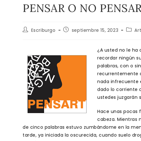
PENSAR O NO PENSA
Autor
Publicación
Categ
Escriburgo
septiembre 15, 2023
Ar
de
de
de
la
la
la
entrada:
entrada:
entrad
¿A usted no le ha 
recordar ningún s
palabras, con o si
recurrentemente a 
nada infrecuente 
dado lo corriente 
ustedes juzgarán 
Hace unas pocas f
cabeza. Mientras 
de cinco palabras estuvo zumbándome en la mente
tarde, ya iniciada la oscurecida, cuando suelo dr