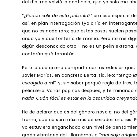
del día, me volvió la cantinela, que ya solo me a
“
¿Puedo salir de esta película?
” era esa especie d
así, en plan interrogación (yo diría en interroga
que no es nada raro; que estas cosas suelen pasa
anda ya y que tontería de manía. Pero no me diga
algún desconocido otro – no es un pelín extraña. P
contarán qué tarantán…
Pero lo que quiero compartir con ustedes es que, 
Javier Marías, en concreto Berta Isla, leo: “
tengo l
escogido a mí
”, y, sin saber porqué regla de tres,
peliculera. Varias páginas después, y terminando ca
nada. Cuán fácil es estar en la oscuridad creyend
He de aclarar que es del género novela, no del gén
trama, que no son máximas de sesudos análisis. Pu
yo estuviera enganchado a un nivel de pensamient
grado vibratorio del… llamémosle “
mensaje origina