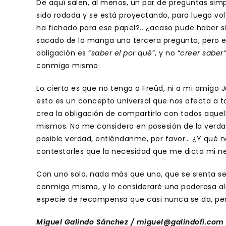
De aquí salen, al menos, un par de preguntas simp
sido rodada y se está proyectando, para luego volve
ha fichado para ese papel?.. ¿acaso pude haber sid
sacado de la manga una tercera pregunta, pero es
obligación es “
saber el por qué
”, y no “
creer saber”
conmigo mismo.
Lo cierto es que no tengo a Freüd, ni a mi amigo 
esto es un concepto universal que nos afecta a 
crea la obligación de compartirlo con todos aquel
mismos. No me considero en posesión de la verda
posible verdad, entiéndanme, por favor… ¿Y qué 
contestarles que la necesidad que me dicta mi n
Con uno solo, nada más que uno, que se sienta s
conmigo mismo, y lo consideraré una poderosa al
especie de recompensa que casi nunca se da, pero
Miguel Galindo Sánchez / miguel@galindofi.com