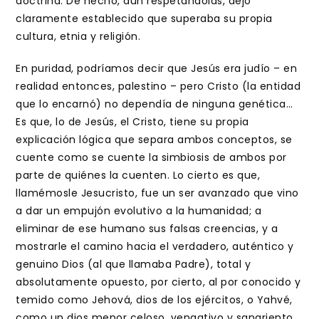
doctrina. De hecho, aún respetándolas, dejó
claramente establecido que superaba su propia
cultura, etnia y religión.
En puridad, podríamos decir que Jesús era judío – en
realidad entonces, palestino – pero Cristo (la entidad
que lo encarnó) no dependía de ninguna genética…
Es que, lo de Jesús, el Cristo, tiene su propia
explicación lógica que separa ambos conceptos, se
cuente como se cuente la simbiosis de ambos por
parte de quiénes la cuenten. Lo cierto es que,
llamémosle Jesucristo, fue un ser avanzado que vino
a dar un empujón evolutivo a la humanidad; a
eliminar de ese humano sus falsas creencias, y a
mostrarle el camino hacia el verdadero, auténtico y
genuino Dios (al que llamaba Padre), total y
absolutamente opuesto, por cierto, al por conocido y
temido como Jehová, dios de los ejércitos, o Yahvé,
como un dios menor celoso, vengativo y sangriento,