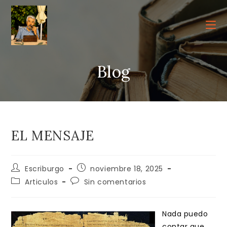
Ir
al
contenido
Blog
EL MENSAJE
Autor
Publicación
Escriburgo
noviembre 18, 2025
de
de
Categoría
Comentarios
Articulos
Sin comentarios
la
la
de
de
entrada:
entrada:
la
la
entrada:
entrada:
Nada puedo
contar que