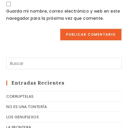
URL
para
electrónico
de
comentar
Guarda mi nombre, correo electrónico y web en este
para
tu
navegador para la próxima vez que comente.
comentar
web
(opcional)
Pul
Es
pa
cer
Entradas Recientes
el
CORRUPTELAS
pa
de
NO ES UNA TONTERÍA
bú
LOS GENUFLEXOS
LA FRONTERA