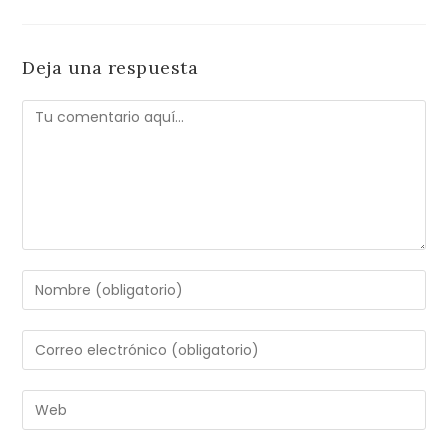
Deja una respuesta
Comentario
Introduce
tu
nombre
Introduce
o
tu
nombre
dirección
Introduce
de
de
la
usuario
correo