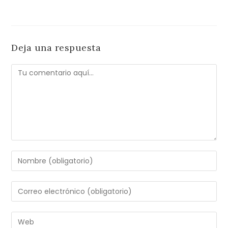
Deja una respuesta
Comentario
Introduce
tu
nombre
Introduce
o
tu
nombre
dirección
Introduce
de
de