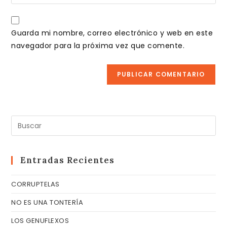
la
usuario
correo
URL
para
electrónico
de
comentar
Guarda mi nombre, correo electrónico y web en este
para
tu
navegador para la próxima vez que comente.
comentar
web
(opcional)
Pul
Es
pa
cer
Entradas Recientes
el
CORRUPTELAS
pa
de
NO ES UNA TONTERÍA
bú
LOS GENUFLEXOS