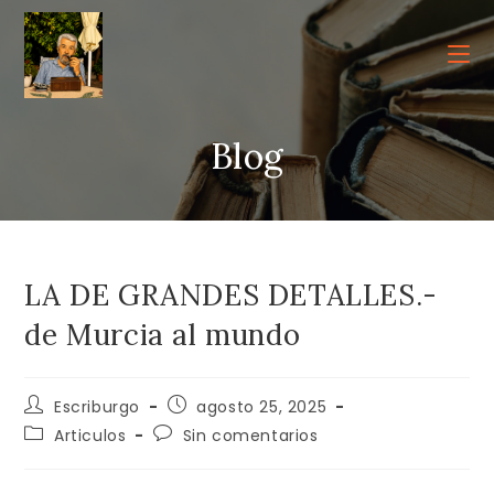
Ir
al
contenido
Blog
LA DE GRANDES DETALLES.-
de Murcia al mundo
Autor
Publicación
Escriburgo
agosto 25, 2025
de
de
Categoría
Comentarios
Articulos
Sin comentarios
la
la
de
de
entrada:
entrada:
la
la