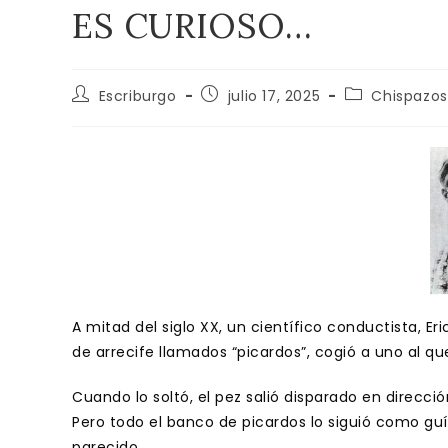
ES CURIOSO…
Autor
Publicación
Categoría
Escriburgo
julio 17, 2025
Chispazos
de
de
de
la
la
la
entrada:
entrada:
entrada:
A mitad del siglo XX, un científico conductista, Er
de arrecife llamados “picardos”, cogió a uno al q
Cuando lo soltó, el pez salió disparado en direcc
Pero todo el banco de picardos lo siguió como guí
parecido.