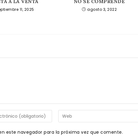
STÁ A LA VENTA
NO SE COMPRENDE
eptiembre 11, 2025
agosto 3, 2022
Introduce
la
URL
en este navegador para la próxima vez que comente.
de