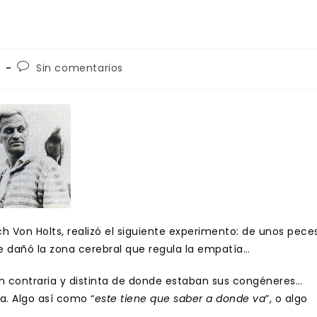
Comentarios
Sin comentarios
de
la
entrada:
ich Von Holts, realizó el siguiente experimento: de unos pece
ue dañó la zona cerebral que regula la empatía…
ión contraria y distinta de donde estaban sus congéneres…
a. Algo así como “
este tiene que saber a donde va
”, o algo