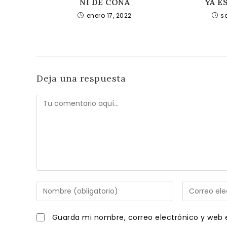
NI DE COÑA
YA E
enero 17, 2022
s
Deja una respuesta
Comentario
Introduce
Introduce
tu
tu
nombre
dirección
Guarda mi nombre, correo electrónico y web 
o
de