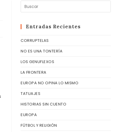
Pulsa
Escape
para
cerrar
Entradas Recientes
el
CORRUPTELAS
panel
de
NO ES UNA TONTERÍA
búsqueda
LOS GENUFLEXOS
LA FRONTERA
EUROPA NO OPINA LO MISMO
TATUAJES
s
HISTORIAS SIN CUENTO
EUROPA
FÚTBOL Y RELIGIÓN