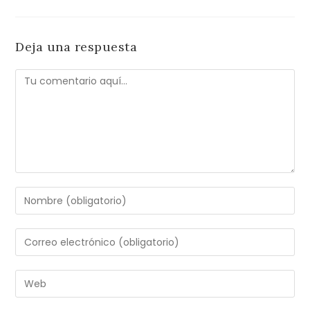
Deja una respuesta
Comentario
Introduce
tu
nombre
Introduce
o
tu
nombre
dirección
Introduce
de
de
la
usuario
correo