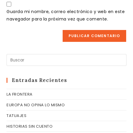
URL
para
electrónico
de
comentar
Guarda mi nombre, correo electrónico y web en este
para
tu
navegador para la próxima vez que comente.
comentar
web
(opcional)
Pul
Es
pa
cer
Entradas Recientes
el
LA FRONTERA
pa
de
EUROPA NO OPINA LO MISMO
bú
TATUAJES
HISTORIAS SIN CUENTO