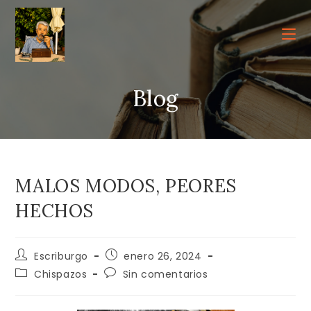
Ir
al
contenido
Blog
MALOS MODOS, PEORES
HECHOS
Autor
Publicación
Escriburgo
enero 26, 2024
de
de
Categoría
Comentarios
Chispazos
Sin comentarios
la
la
de
de
entrada:
entrada:
la
la