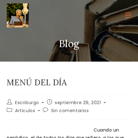
Ir
al
contenido
Blog
MENÚ DEL DÍA
Autor
Publicación
Escriburgo
septiembre 29, 2021
de
de
Categoría
Comentarios
Articulos
Sin comentarios
la
la
de
de
entrada:
entrada:
la
la
entrada:
entrada:
Cuando un
periódico, el de todos los días me refiero, a los que