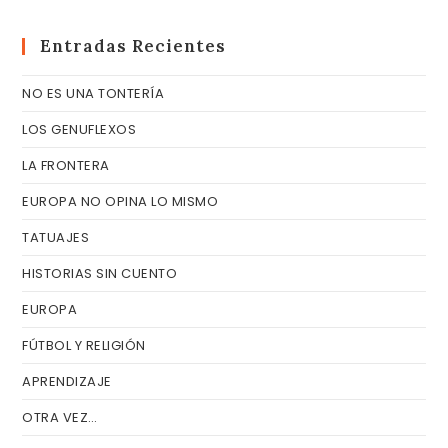
pa
cer
Entradas Recientes
el
NO ES UNA TONTERÍA
pa
de
LOS GENUFLEXOS
bú
LA FRONTERA
EUROPA NO OPINA LO MISMO
TATUAJES
HISTORIAS SIN CUENTO
EUROPA
FÚTBOL Y RELIGIÓN
APRENDIZAJE
OTRA VEZ…