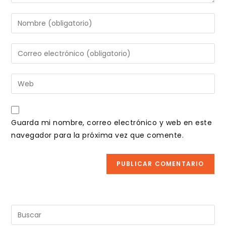
Introduce
tu
nombre
Introduce
o
tu
nombre
dirección
Introduce
de
de
la
usuario
correo
URL
para
electrónico
de
comentar
Guarda mi nombre, correo electrónico y web en este
para
tu
navegador para la próxima vez que comente.
comentar
web
(opcional)
Pul
Es