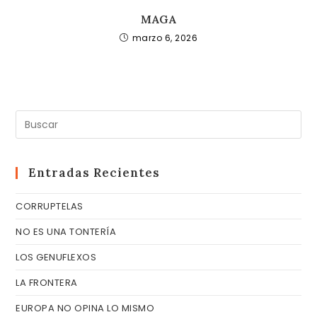
MAGA
marzo 6, 2026
Pul
Es
pa
cer
Entradas Recientes
el
CORRUPTELAS
pa
de
NO ES UNA TONTERÍA
bú
LOS GENUFLEXOS
LA FRONTERA
EUROPA NO OPINA LO MISMO