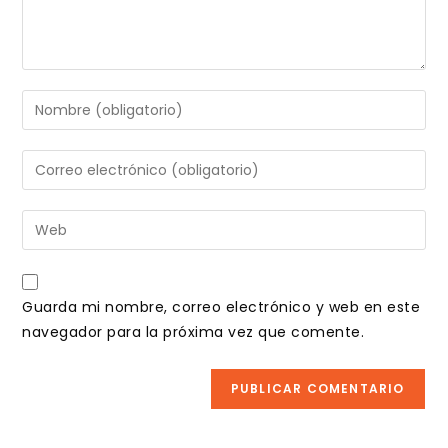
Introduce
tu
nombre
Introduce
o
tu
nombre
dirección
Introduce
de
de
la
usuario
correo
URL
para
electrónico
de
comentar
Guarda mi nombre, correo electrónico y web en este
para
tu
navegador para la próxima vez que comente.
comentar
web
(opcional)