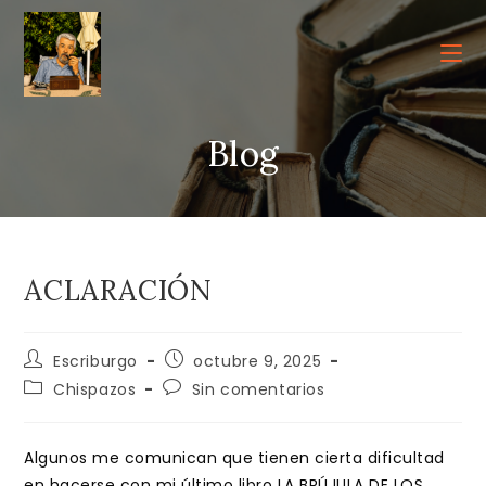
Ir
al
contenido
Blog
ACLARACIÓN
Autor
Publicación
Escriburgo
octubre 9, 2025
de
de
Categoría
Comentarios
Chispazos
Sin comentarios
la
la
de
de
entrada:
entrada:
la
la
entrada:
entrada:
Algunos me comunican que tienen cierta dificultad
en hacerse con mi último libro LA BRÚJULA DE LOS