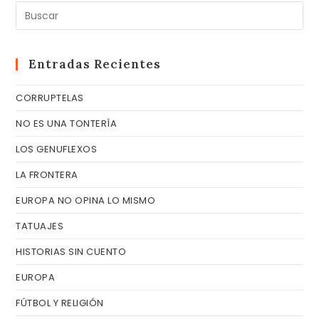
Pul
Es
pa
cer
Entradas Recientes
el
CORRUPTELAS
pa
de
NO ES UNA TONTERÍA
bú
LOS GENUFLEXOS
LA FRONTERA
EUROPA NO OPINA LO MISMO
TATUAJES
HISTORIAS SIN CUENTO
EUROPA
FÚTBOL Y RELIGIÓN