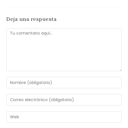
Deja una respuesta
Comentario
Introduce
tu
nombre
Introduce
o
tu
nombre
dirección
Introduce
de
de
la
usuario
correo