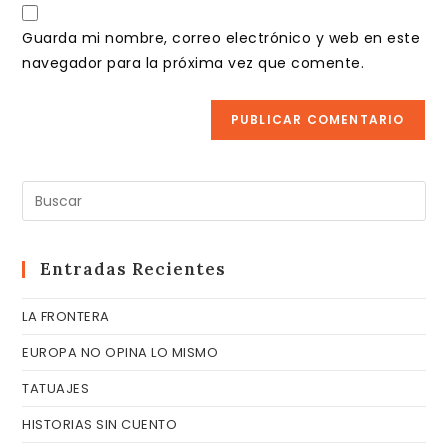
URL
para
electrónico
de
comentar
Guarda mi nombre, correo electrónico y web en este
para
tu
navegador para la próxima vez que comente.
comentar
web
(opcional)
Pul
Es
pa
cer
Entradas Recientes
el
LA FRONTERA
pa
de
EUROPA NO OPINA LO MISMO
bú
TATUAJES
HISTORIAS SIN CUENTO