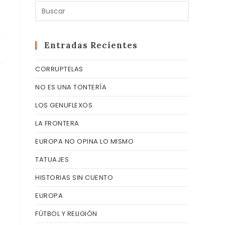
Pulsa
Escape
para
cerrar
Entradas Recientes
el
CORRUPTELAS
panel
de
NO ES UNA TONTERÍA
búsqueda
LOS GENUFLEXOS
LA FRONTERA
EUROPA NO OPINA LO MISMO
TATUAJES
HISTORIAS SIN CUENTO
EUROPA
FÚTBOL Y RELIGIÓN