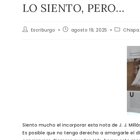
LO SIENTO, PERO…
Autor
Publicación
Categoría
Escriburgo
agosto 19, 2025
Chispa
de
de
de
la
la
la
entrada:
entrada:
entrada:
Siento mucho el incorporar esta nota de J. J. Mill
Es posible que no tenga derecho a amargarle el d