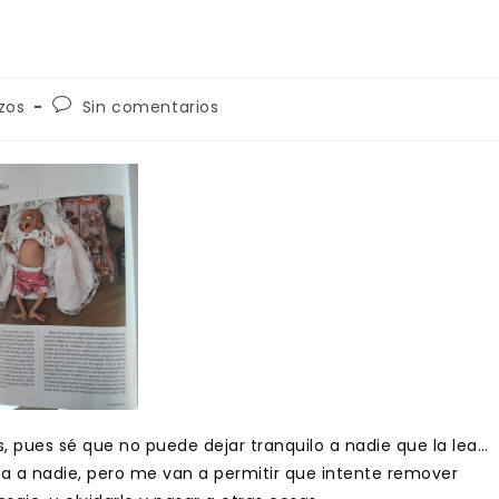
Comentarios
zos
Sin comentarios
de
la
entrada:
ás, pues sé que no puede dejar tranquilo a nadie que la lea…
ía a nadie, pero me van a permitir que intente remover