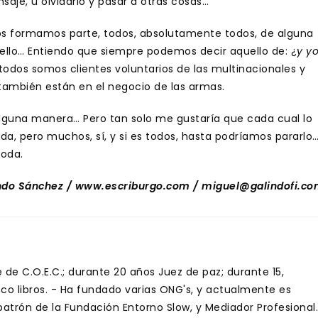
aje, u olvidarlo y pasar a otras cosas…
s formamos parte, todos, absolutamente todos, de alguna
ello… Entiendo que siempre podemos decir aquello de: ¿
y y
ro todos somos clientes voluntarios de las multinacionales y
ambién están en el negocio de las armas.
guna manera… Pero tan solo me gustaría que cada cual lo
a, pero muchos, sí, y si es todos, hasta podríamos pararlo
moda.
ndo Sánchez / www.escriburgo.com / miguel@galindofi.c
de C.O.E.C.; durante 20 años Juez de paz; durante 15,
inco libros. - Ha fundado varias ONG's, y actualmente es
trón de la Fundación Entorno Slow, y Mediador Profesional.