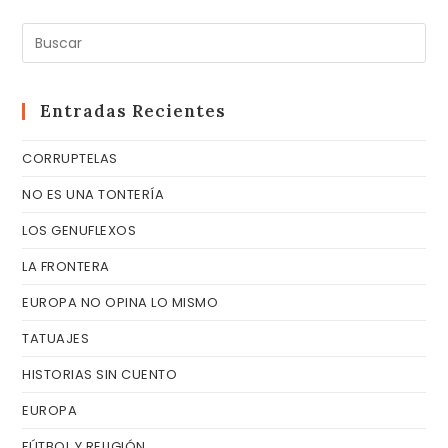
Pul
Es
pa
cer
Entradas Recientes
el
CORRUPTELAS
pa
de
NO ES UNA TONTERÍA
bú
LOS GENUFLEXOS
LA FRONTERA
EUROPA NO OPINA LO MISMO
TATUAJES
HISTORIAS SIN CUENTO
EUROPA
FÚTBOL Y RELIGIÓN