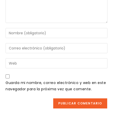
Introduce
tu
nombre
Introduce
o
tu
nombre
dirección
Introduce
de
de
la
usuario
correo
URL
para
electrónico
de
comentar
Guarda mi nombre, correo electrónico y web en este
para
tu
navegador para la próxima vez que comente.
comentar
web
(opcional)