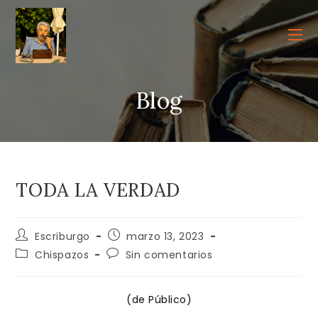
Ir
al
contenido
Blog
TODA LA VERDAD
Autor
Publicación
Escriburgo
marzo 13, 2023
de
de
Categoría
Comentarios
Chispazos
Sin comentarios
la
la
de
de
entrada:
entrada:
la
la
entrada:
entrada:
(de Público)