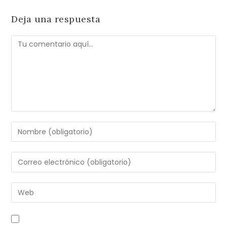
Deja una respuesta
Comentario
Introduce
tu
nombre
Introduce
o
tu
nombre
dirección
Introduce
de
de
la
usuario
correo
URL
para
electrónico
de