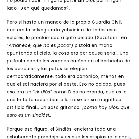
no podía haber ninguna parte sin Dios por ningún
lado… ¿en qué quedamos?.
Pero si hasta un mando de la propia Guardia Civil,
que era la salvaguarda yahvídica de todos esos
valores, lo proclamaba a grito pelado (Sazatornil en
“
Amanece, que no es poco”
) pistola en mano
apuntando al cielo, la cosa era por causa seria… Una
película donde los varones nacían en el barbecho de
los bancales y las putas se elegían
democráticamente, todo era canónico, menos en
que el sol naciera por el oeste. Eso no colaba, pues
eso era un “
sindiós
” como Dios no manda, que es lo
que le faltó redondear a la frase en su magnífico
artificio final… Un Saza gritando:
¡como hay Diós, que
esto es un sindiós!..
Porque esa figura, el Sindiós, encierra toda una
exhuberante paradoja: y es que las propias religiones,