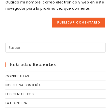
comentar
Guarda mi nombre, correo electrónico y web en este
para
tu
navegador para la próxima vez que comente.
comentar
web
(opcional)
Pul
Es
pa
cer
Entradas Recientes
el
CORRUPTELAS
pa
de
NO ES UNA TONTERÍA
bú
LOS GENUFLEXOS
LA FRONTERA