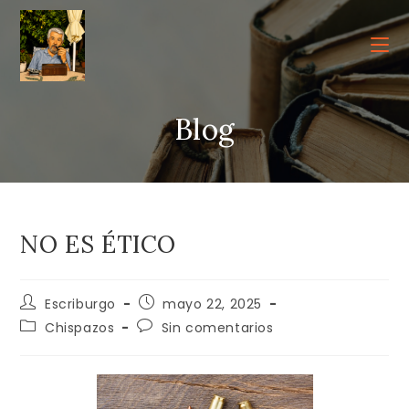
Ir
al
contenido
Blog
NO ES ÉTICO
Autor
Publicación
Escriburgo
mayo 22, 2025
de
de
Categoría
Comentarios
Chispazos
Sin comentarios
la
la
de
de
entrada:
entrada:
la
la
entrada:
entrada: