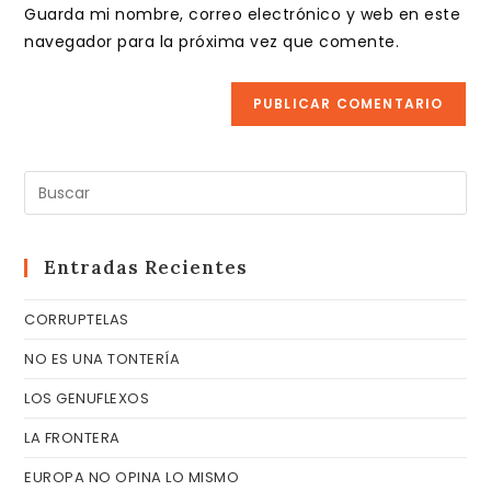
de
comentar
Guarda mi nombre, correo electrónico y web en este
para
tu
navegador para la próxima vez que comente.
comentar
web
(opcional)
Pul
Es
pa
cer
Entradas Recientes
el
CORRUPTELAS
pa
de
NO ES UNA TONTERÍA
bú
LOS GENUFLEXOS
LA FRONTERA
EUROPA NO OPINA LO MISMO