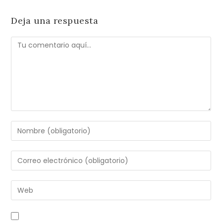
Deja una respuesta
Comentario
Introduce
tu
nombre
Introduce
o
tu
nombre
dirección
Introduce
de
de
la
usuario
correo
URL
para
electrónico