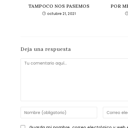
TAMPOCO NOS PASEMOS
POR M
octubre 21, 2021
Deja una respuesta
Comentario
Introduce
Introduce
tu
tu
nombre
dirección
Guarda mi nombre, correo electrónico y web 