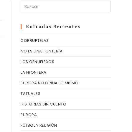
Pulsa
Escape
para
cerrar
Entradas Recientes
el
CORRUPTELAS
panel
de
NO ES UNA TONTERÍA
búsqueda
LOS GENUFLEXOS
LA FRONTERA
EUROPA NO OPINA LO MISMO
TATUAJES
HISTORIAS SIN CUENTO
EUROPA
FÚTBOL Y RELIGIÓN