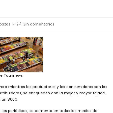
ía
Comentarios
pazos
Sin comentarios
de
la
:
entrada:
e Tourinews
 Pero mientras los productores y los consumidores son los
istribuidores, se enriquecen con la mejor y mayor tajada.
 un 800%.
n los periódicos, se comenta en todos los medios de