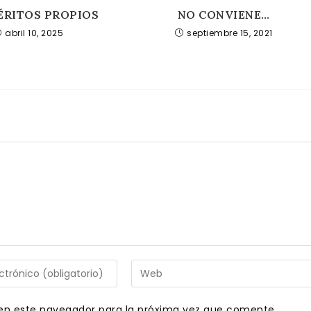
ÉRITOS PROPIOS
NO CONVIENE…
abril 10, 2025
septiembre 15, 2021
Introduce
la
URL
en este navegador para la próxima vez que comente.