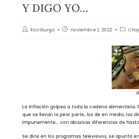
Y DIGO YO…
Autor
Publicación
Categor
Escriburgo
noviembre 1, 2022
Chis
de
de
de
la
la
la
entrada:
entrada:
entrada
d
La inflación golpea a toda la cadena alimentaria.
que se llevan la peor parte, los de en medio, los d
Impunemente… con abusivas diferencias de hasta
Se dice en los programas televisivos, se apunta e