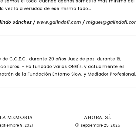
ue somos el todo; cuando apenas somos lo más mínimo del
 la vez la diversidad de ese mismo todo…
lindo Sánchez /
www.galindofi.com
/
miguel@galindofi.c
de C.O.E.C.; durante 20 años Juez de paz; durante 15,
inco libros. - Ha fundado varias ONG's, y actualmente es
trón de la Fundación Entorno Slow, y Mediador Profesional.
LA MEMORIA
AHORA, SÍ.
eptiembre 9, 2021
septiembre 25, 2025