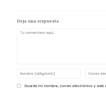
Deja una respuesta
Comentario
Introduce
Introduce
tu
tu
nombre
dirección
Guarda mi nombre, correo electrónico y web 
o
de
nombre
correo
de
electrónico