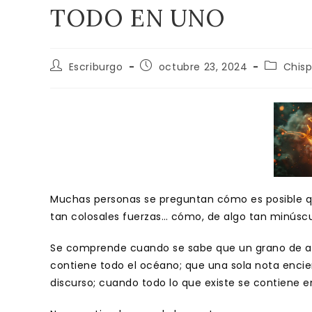
TODO EN UNO
Autor
Publicación
Categorí
Escriburgo
octubre 23, 2024
Chis
de
de
de
la
la
la
entrada:
entrada:
entrada:
Muchas personas se preguntan cómo es posible q
tan colosales fuerzas… cómo, de algo tan minúsc
Se comprende cuando se sabe que un grano de ar
contiene todo el océano; que una sola nota encier
discurso; cuando todo lo que existe se contiene e