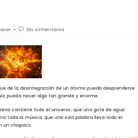
a
Comentarios
pazos
Sin comentarios
de
la
entrada:
ue de la desintegración de un átomo pueda desprenderse
ulo pueda nacer algo tan grande y enorme.
ena contiene todo el universo; que una gota de agua
ra toda la música; que una sola palabra lleva todo el
n un chispazo.