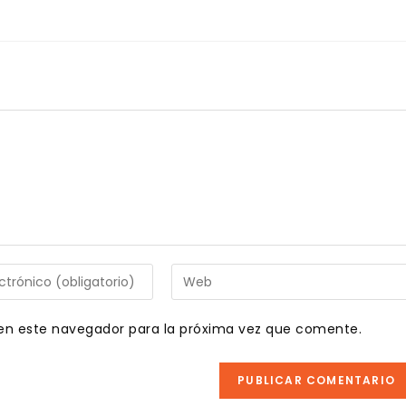
Introduce
la
URL
en este navegador para la próxima vez que comente.
de
tu
web