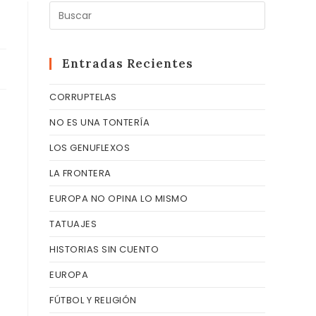
Pulsa
Escape
para
cerrar
Entradas Recientes
el
CORRUPTELAS
panel
de
NO ES UNA TONTERÍA
búsqueda
LOS GENUFLEXOS
LA FRONTERA
EUROPA NO OPINA LO MISMO
TATUAJES
HISTORIAS SIN CUENTO
EUROPA
FÚTBOL Y RELIGIÓN