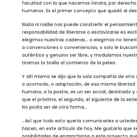
facultad con la que nacemos innata, por derecho p
humanos. Es el primer concepto que quedó al de
Nada ni nadie nos puede constreñir el pensamient
responsabilidad de liberarse o esclavizarse es ex
elegimos nuestras cadenas… o elegimos no tenerla
a convenciones o conveniencias, o solo le busca
auténtico y genuino ser libre, y modulamos nuestr
tiramos la toalla al comienzo de la pelea.
Y allí mismo se dijo que la sola compañía de otro 
o acomodo, o adaptación, de esa misma libertad d
humano, a la postre, es un ser social, destinado 
que el próximo, el segundo, el siguiente de la se
No podía ser de otra forma…
…Así que todo esto quería comunicarles a ustedes,
hacen, en este artículo de hoy. Me gustaría que 
posibilidades de engancharse a este proyecto qu