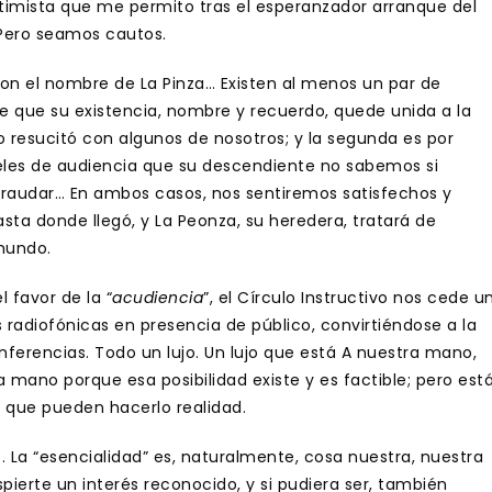
timista que me permito tras el esperanzador arranque del
 Pero seamos cautos.
on el nombre de La Pinza… Existen al menos un par de
de que su existencia, nombre y recuerdo, quede unida a la
o resucitó con algunos de nosotros; y la segunda es por
veles de audiencia que su descendiente no sabemos si
fraudar… En ambos casos, nos sentiremos satisfechos y
hasta donde llegó, y La Peonza, su heredera, tratará de
mundo.
l favor de la “
acudiencia
”, el Círculo Instructivo nos cede u
radiofónicas en presencia de público, convirtiéndose a la
ferencias. Todo un lujo. Un lujo que está A nuestra mano,
mano porque esa posibilidad existe y es factible; pero est
s que pueden hacerlo realidad.
. La “esencialidad” es, naturalmente, cosa nuestra, nuestra
pierte un interés reconocido, y si pudiera ser, también