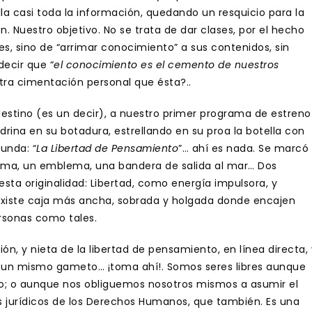
lla casi toda la información, quedando un resquicio para la
n. Nuestro objetivo. No se trata de dar clases, por el hecho
es, sino de “arrimar conocimiento” a sus contenidos, sin
decir que “
el conocimiento es el cemento de nuestros
tra cimentación personal que ésta?..
destino (es un decir), a nuestro primer programa de estreno
rina en su botadura, estrellando en su proa la botella con
unda: “
La Libertad de Pensamiento
”… ahí es nada. Se marcó
ma, un emblema, una bandera de salida al mar… Dos
sta originalidad: Libertad, como energía impulsora, y
xiste caja más ancha, sobrada y holgada donde encajen
rsonas como tales.
sión, y nieta de la libertad de pensamiento, en línea directa, 
de un mismo gameto… ¡toma ahí!. Somos seres libres aunque
lo; o aunque nos obliguemos nosotros mismos a asumir el
 jurídicos de los Derechos Humanos, que también. Es una