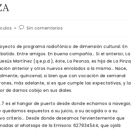
ZA
ría
Comentarios
iculos
Sin comentarios
de
la
a:
entrada:
royecto de programa radiofónico de dimensión cultural. En
batido. Entre amigos. En buena compañía… Si el anterior, La
 Jesús Martínez (q.e.p.d.), éste, La Peonza, es hija de La Pinza
lación anterior y otros nuevos enrolados a la misma… Nace,
talmente, quincenal, si bien que con vocación de semanal
rones, más adelante, si es que cumple las expectativas, y la
or de darnos cobijo en sus diales.
7.7 es el hangar de puerto desde donde echamos a navegar
 quedamos expuestos a su juicio, a su acogida o a su
tivo criterio… Desde donde deseamos fervientemente que
madas al whatsaps de la Emisora: 627934544, que ojalá