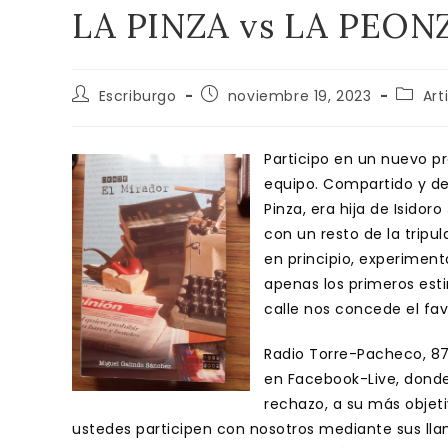
LA PINZA vs LA PEON
Autor
Publicación
Catego
Escriburgo
noviembre 19, 2023
Art
de
de
de
la
la
la
entrada:
entrada:
entrad
Participo en un nuevo p
equipo. Compartido y de
Pinza, era hija de Isidoro
con un resto de la tripu
en principio, experimen
apenas los primeros esti
calle nos concede el fav
Radio Torre-Pacheco, 8
en Facebook-Live, donde
rechazo, a su más obje
ustedes participen con nosotros mediante sus lla