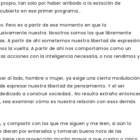
ropio, tan solo por haber arribado a la estación de
scubierto en ese primer programa…
o. Pero es a partir de ese momento en que la
clusivamente nuestra. Nosotros somos los que libremente
s. A partir de ahí sometemos nuestra libertad de expresión
mos la vuelta. A partir de ahí nos comportamos como un
as acciones con la inteligencia necesaria, o nos rendimos y
ser al lado, hombre o mujer, ya exige una cierta modulación
e expresar nuestra libertad de pensamiento. Y el ser
y dedicado a construir sociedad… No resulta extraño entonce
rie, sea examinar cómo es nuestra relación con esos demás.
 y compartir con los que me siguen y me leen, si aún lo
se dieran por enterados y tomaran buena nota de las
e tiene una proyección mucho mayor a que cuatro o cinco