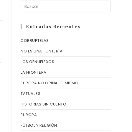
Pulsa
Escape
para
cerrar
Entradas Recientes
el
CORRUPTELAS
panel
de
NO ES UNA TONTERÍA
búsqueda
,
LOS GENUFLEXOS
LA FRONTERA
EUROPA NO OPINA LO MISMO
TATUAJES
,
HISTORIAS SIN CUENTO
EUROPA
FÚTBOL Y RELIGIÓN