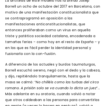
La antítesis de este modelo nos la brindó Josep
Borrell un ocho de octubre del 2017 en Barcelona, con
motivo de una manifestación constitucionalista que
se contraprogramó en oposición a las
manifestaciones anticonstitucionalistas, que
entonces proliferaban como un virus en aquella
triste y patética sociedad catalana, encadenada a
tamañas ferias – como hoy en el resto de España – y
en las que es fácil perder la identidad personal y
fusionarla con la con-fusión.
A diferencia de los actuales y burdos taumaturgos,
Borrell escuchó sereno, negó con el dedo y la cabeza,
y dijo, repitiéndolo tranquilamente, hasta que la
masa se calmó: “
No chilléis como las turbas del circo
romano. A prisión solo se va cuando lo dicta un juez
”…
Más adelante en su oratoria, cuando volvió a notar
que otros caldeaban a las personas para convertirlas
en gente (a veces lo hacen en gentuza), volvió a