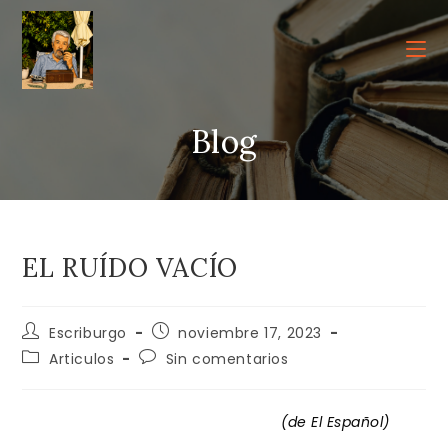
Ir
al
contenido
Blog
EL RUÍDO VACÍO
Autor
Publicación
Escriburgo
noviembre 17, 2023
de
de
Categoría
Comentarios
Articulos
Sin comentarios
la
la
de
de
entrada:
entrada:
la
la
entrada:
entrada:
(de El Español)