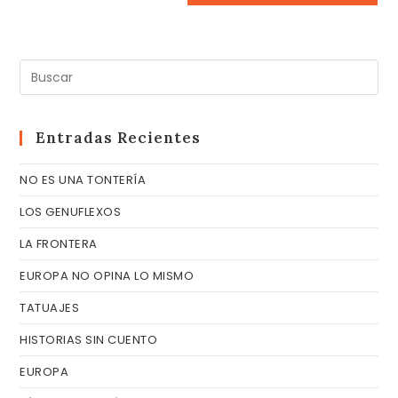
Pul
Es
pa
cer
Entradas Recientes
el
NO ES UNA TONTERÍA
pa
de
LOS GENUFLEXOS
bú
LA FRONTERA
EUROPA NO OPINA LO MISMO
TATUAJES
HISTORIAS SIN CUENTO
EUROPA