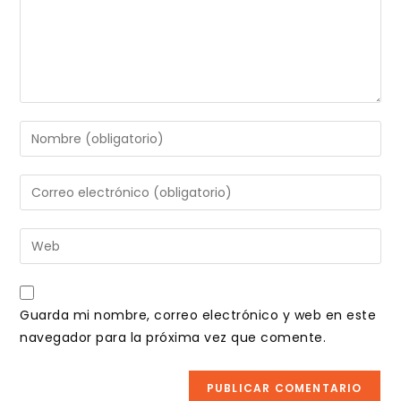
Introduce
tu
nombre
Introduce
o
tu
nombre
dirección
Introduce
de
de
la
usuario
correo
URL
para
electrónico
de
comentar
Guarda mi nombre, correo electrónico y web en este
para
tu
navegador para la próxima vez que comente.
comentar
web
(opcional)