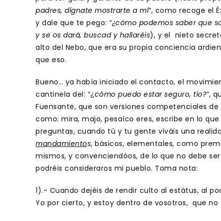
padres, dígnate mostrarte a mí
”, como recoge el Éx
y dale que te pego:
“¿cómo podemos saber que so
y se os dará, buscad y hallaréis
), y el nieto secre
alto del Nebo, que era su propia conciencia ardient
que eso.
Bueno… ya había iniciado el contacto, el movimien
cantinela del: “¿
cómo puedo estar seguro, tío?”
, q
Fuensante, que son versiones competenciales de l
como: mira, majo, pesaíco eres, escribe en lo que 
preguntas, cuando tú y tu gente viváis una reali
mandamiento
s
, básicos, elementales, como prem
mismos, y convenciendóos, de lo que no debe ser 
podréis consideraros mi pueblo. Toma nota:
1).- Cuando dejéis de rendir culto al estátus, al po
Yo por cierto, y estoy dentro de vosotros, que n