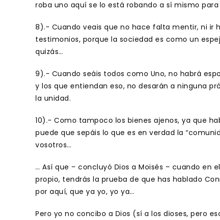
roba uno aquí se lo está robando a sí mismo par
8).- Cuando veais que no hace falta mentir, ni ir 
testimonios, porque la sociedad es como un espej
quizás…
9).- Cuando seáis todos como Uno, no habrá espo
y los que entiendan eso, no desarán a ninguna pró
la unidad.
10).- Como tampoco los bienes ajenos, ya que habr
puede que sepáis lo que es en verdad la “comunida
vosotros…
… Así que – concluyó Dios a Moisés – cuando en e
propio, tendrás la prueba de que has hablado Con
por aquí, que ya yo, yo ya…
Pero yo no concibo a Dios (sí a los dioses, pero e