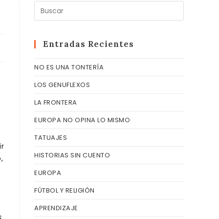
Pulsa
Escape
para
cerrar
Entradas Recientes
el
NO ES UNA TONTERÍA
panel
de
LOS GENUFLEXOS
búsqueda
LA FRONTERA
EUROPA NO OPINA LO MISMO
TATUAJES
ir
HISTORIAS SIN CUENTO
,
EUROPA
FÚTBOL Y RELIGIÓN
APRENDIZAJE
s