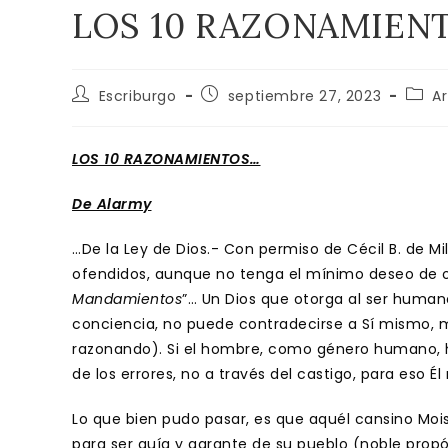
LOS 10 RAZONAMIEN
Autor
Publicación
Categ
Escriburgo
septiembre 27, 2023
Ar
de
de
de
la
la
la
entrada:
entrada:
entra
LOS 10 RAZONAMIENTOS…
De Alarmy
…De la Ley de Dios.- Con permiso de Cécil B. de Mil
ofendidos, aunque no tenga el mínimo deseo de of
Mandamientos
”… Un Dios que otorga al ser humano
conciencia, no puede contradecirse a Sí mismo, m
razonando). Si el hombre, como género humano, h
de los errores, no a través del castigo, para eso 
Lo que bien pudo pasar, es que aquél cansino Mo
para ser guía y garante de su pueblo (noble propó