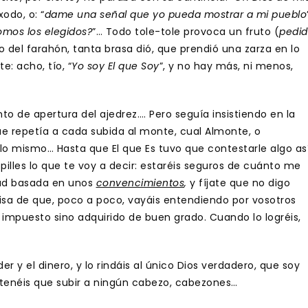
odo, o: “
dame una señal que yo pueda mostrar a mi pueblo
mos los elegidos?
”… Todo tole-tole provoca un fruto (
pedid
to del farahón, tanta brasa dió, que prendió una zarza en lo
e: acho, tío, “
Yo soy El que Soy
”, y no hay más, ni menos,
to de apertura del ajedrez…. Pero seguía insistiendo en la
ue repetía a cada subida al monte, cual Almonte, o
o mismo… Hasta que El que Es tuvo que contestarle algo as
pilles lo que te voy a decir: estaréis seguros de cuánto me
dad basada en unos
convencimientos
,
y fíjate que no digo
isa de que, poco a poco, vayáis entendiendo por vosotros
impuesto sino adquirido de buen grado. Cuando lo logréis,
der y el dinero, y lo rindáis al único Dios verdadero, que soy
o tenéis que subir a ningún cabezo, cabezones…