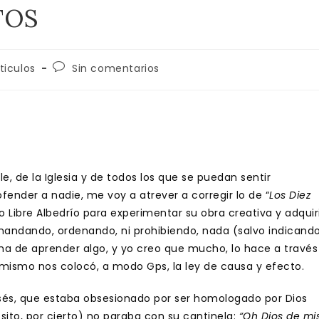
TOS
oría
Comentarios
ticulos
Sin comentarios
de
la
da:
entrada:
le, de la Iglesia y de todos los que se puedan sentir
ender a nadie, me voy a atrever a corregir lo de “
Los Diez
 Libre Albedrío para experimentar su obra creativa y adquir
andando, ordenando, ni prohibiendo, nada (salvo indicando
a de aprender algo, y yo creo que mucho, lo hace a través
Él mismo nos colocó, a modo Gps, la ley de causa y efecto.
isés, que estaba obsesionado por ser homologado por Dios
sito, por cierto) no paraba con su cantinela:
“Oh Dios de mi