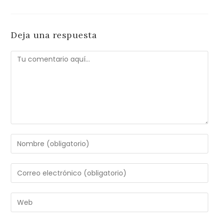
Deja una respuesta
Comentario
Introduce
tu
nombre
Introduce
o
tu
nombre
dirección
Introduce
de
de
la
usuario
correo