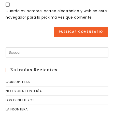
URL
para
electrónico
de
comentar
Guarda mi nombre, correo electrónico y web en este
para
tu
navegador para la próxima vez que comente.
comentar
web
(opcional)
Pul
Es
pa
cer
Entradas Recientes
el
CORRUPTELAS
pa
de
NO ES UNA TONTERÍA
bú
LOS GENUFLEXOS
LA FRONTERA