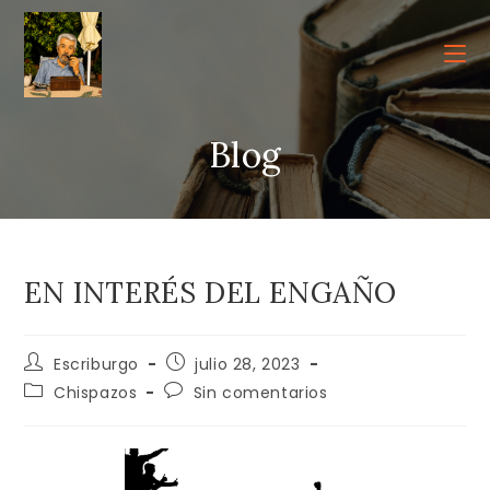
Ir
al
contenido
Blog
EN INTERÉS DEL ENGAÑO
Autor
Publicación
Escriburgo
julio 28, 2023
de
de
Categoría
Comentarios
Chispazos
Sin comentarios
la
la
de
de
entrada:
entrada:
la
la
entrada:
entrada: