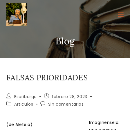
Ir
al
contenido
Blog
FALSAS PRIORIDADES
Autor
Publicación
Escriburgo
febrero 28, 2023
de
de
Categoría
Comentarios
Articulos
Sin comentarios
la
la
de
de
entrada:
entrada:
la
la
entrada:
entrada:
Imagínenselo:
(de Aleteia)
una persona