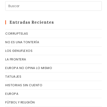
Pul
Es
pa
cer
Entradas Recientes
el
CORRUPTELAS
pa
de
NO ES UNA TONTERÍA
bú
LOS GENUFLEXOS
LA FRONTERA
EUROPA NO OPINA LO MISMO
TATUAJES
HISTORIAS SIN CUENTO
EUROPA
FÚTBOL Y RELIGIÓN