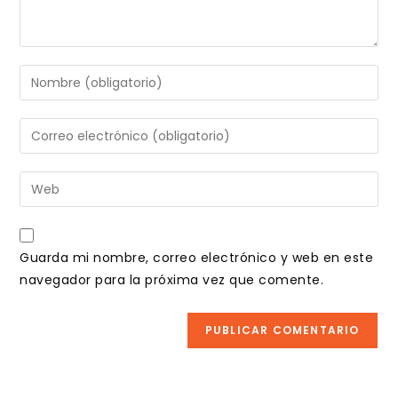
Introduce
tu
nombre
Introduce
o
tu
nombre
dirección
Introduce
de
de
la
usuario
correo
URL
para
electrónico
de
comentar
Guarda mi nombre, correo electrónico y web en este
para
tu
navegador para la próxima vez que comente.
comentar
web
(opcional)