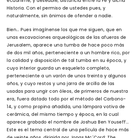
ecuánime, y deseable, distancia entre la Fé y dicha
Historia. Con el permiso de ustedes pues, y
naturalmente, sin ánimos de ofender a nadie.
Bien… Pues imagínense los que me siguen, que en
unas excavaciones arqueológicas de las afueras de
Jerusalem, aparece una tumba de hace poco más
de dos mil años, perteneciente a un hombre rico, por
la calidad y disposición de tal tumba en su época, y
cuyo interior guarda un esqueleto completo,
perteneciente a un varón de unos treinta y algunos
años, y cuyo restos y una jarra de arcilla de las
usadas para ungir con óleos, de primeros de nuestra
era, fuera datado todo por el método del Carbono-
14, y como propina añadida, una lámpara votiva de
cerámica, del mismo tiempo y época, en la cual
aparece grabado el nombre de Joshua Ben Youseff…
Este es el tema central de una película de hace más
de veinte años, dirigida por Jonas Mc´Cord:
The