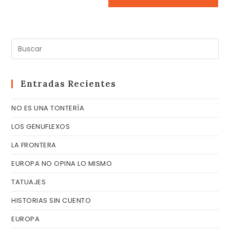
Pul
Es
pa
cer
Entradas Recientes
el
NO ES UNA TONTERÍA
pa
de
LOS GENUFLEXOS
bú
LA FRONTERA
EUROPA NO OPINA LO MISMO
TATUAJES
HISTORIAS SIN CUENTO
EUROPA