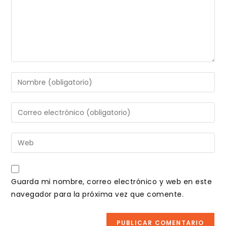
Introduce
tu
nombre
Introduce
o
tu
nombre
dirección
Introduce
de
de
la
usuario
correo
URL
para
electrónico
de
comentar
Guarda mi nombre, correo electrónico y web en este
para
tu
navegador para la próxima vez que comente.
comentar
web
(opcional)