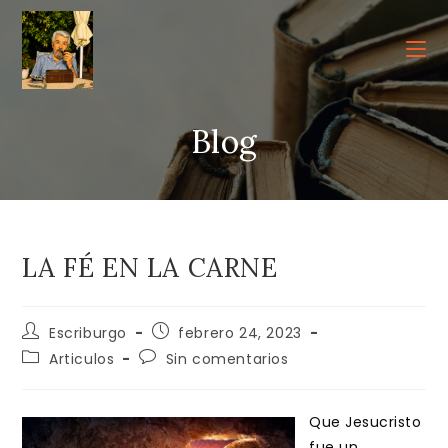
Ir
al
contenido
Blog
LA FÉ EN LA CARNE
Autor
Publicación
Escriburgo
febrero 24, 2023
de
de
Categoría
Comentarios
Articulos
Sin comentarios
la
la
de
de
entrada:
entrada:
la
la
entrada:
entrada:
Que Jesucristo
fue un