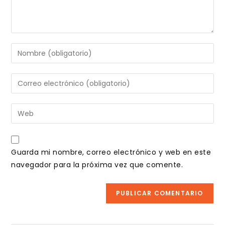
Introduce
tu
nombre
Introduce
o
tu
nombre
dirección
Introduce
de
de
la
usuario
correo
URL
para
electrónico
de
comentar
Guarda mi nombre, correo electrónico y web en este
para
tu
navegador para la próxima vez que comente.
comentar
web
(opcional)