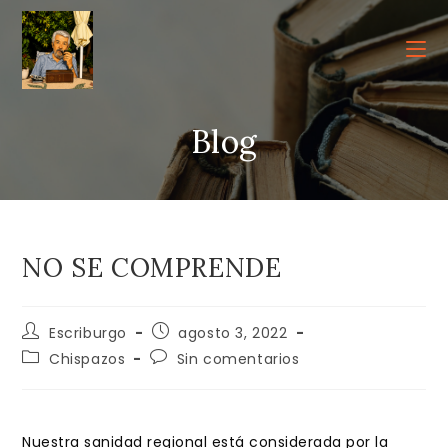
Ir
al
contenido
Blog
NO SE COMPRENDE
Autor
Publicación
Escriburgo
agosto 3, 2022
de
de
Categoría
Comentarios
Chispazos
Sin comentarios
la
la
de
de
entrada:
entrada:
la
la
entrada:
entrada:
Nuestra sanidad regional está considerada por la