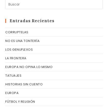
Pul
Es
pa
cer
Entradas Recientes
el
CORRUPTELAS
pa
de
NO ES UNA TONTERÍA
bú
LOS GENUFLEXOS
LA FRONTERA
EUROPA NO OPINA LO MISMO
TATUAJES
HISTORIAS SIN CUENTO
EUROPA
FÚTBOL Y RELIGIÓN