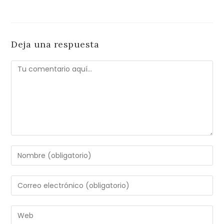
Deja una respuesta
Comentario
Introduce
tu
nombre
Introduce
o
tu
nombre
dirección
Introduce
de
de
la