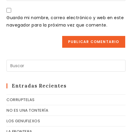
usuario
correo
URL
para
electrónico
de
comentar
Guarda mi nombre, correo electrónico y web en este
para
tu
navegador para la próxima vez que comente.
comentar
web
(opcional)
Pul
Es
pa
cer
Entradas Recientes
el
CORRUPTELAS
pa
de
NO ES UNA TONTERÍA
bú
LOS GENUFLEXOS
LA FRONTERA