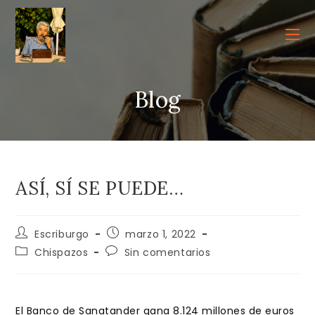
Ir
al
contenido
Blog
ASÍ, SÍ SE PUEDE…
Autor
Publicación
Escriburgo
marzo 1, 2022
de
de
Categoría
Comentarios
Chispazos
Sin comentarios
la
la
de
de
entrada:
entrada:
la
la
entrada:
entrada:
El Banco de Sanatander gana 8.124 millones de euros