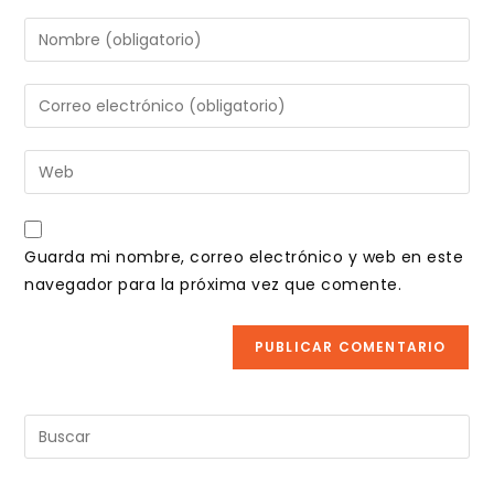
Introduce
tu
nombre
Introduce
o
tu
nombre
dirección
Introduce
de
de
la
usuario
correo
URL
para
electrónico
de
comentar
Guarda mi nombre, correo electrónico y web en este
para
tu
navegador para la próxima vez que comente.
comentar
web
(opcional)
Pul
Es
pa