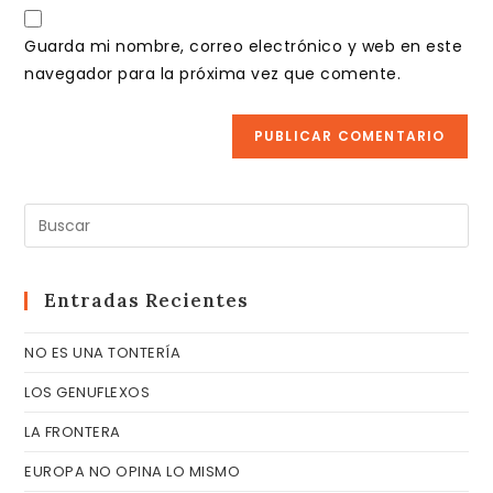
URL
para
electrónico
de
comentar
Guarda mi nombre, correo electrónico y web en este
para
tu
navegador para la próxima vez que comente.
comentar
web
(opcional)
Pul
Es
pa
cer
Entradas Recientes
el
NO ES UNA TONTERÍA
pa
de
LOS GENUFLEXOS
bú
LA FRONTERA
EUROPA NO OPINA LO MISMO