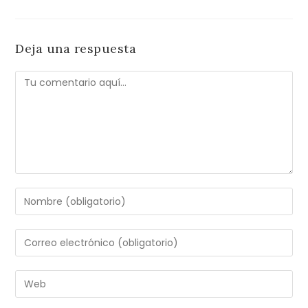
Deja una respuesta
Comentario
Introduce
tu
nombre
Introduce
o
tu
nombre
dirección
Introduce
de
de
la
usuario
correo