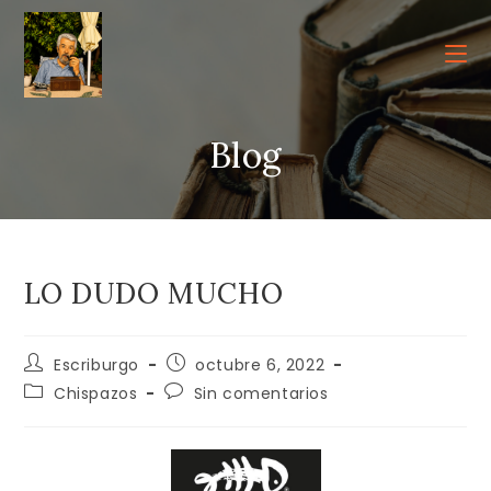
Ir
al
contenido
Blog
LO DUDO MUCHO
Autor
Publicación
Escriburgo
octubre 6, 2022
de
de
Categoría
Comentarios
Chispazos
Sin comentarios
la
la
de
de
entrada:
entrada:
la
la
entrada:
entrada: