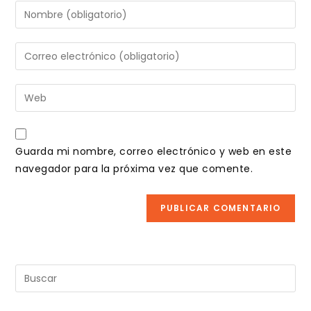
Introduce
tu
nombre
Introduce
o
tu
nombre
dirección
Introduce
de
de
la
usuario
correo
URL
para
electrónico
de
comentar
Guarda mi nombre, correo electrónico y web en este
para
tu
navegador para la próxima vez que comente.
comentar
web
(opcional)
Pul
Es
pa