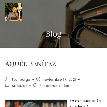
Ir
al
contenido
Blog
AQUÉL BENÍTEZ
Autor
Publicación
Escriburgo
noviembre 17, 2021
de
de
Categoría
Comentarios
Articulos
Sin comentarios
la
la
de
de
entrada:
entrada:
la
la
entrada:
entrada:
En mis buenos (o
regulares)