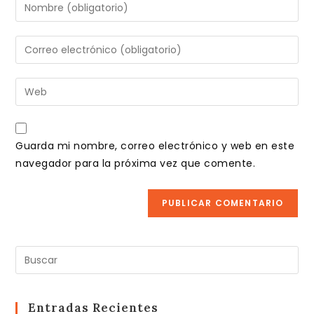
Introduce
tu
nombre
Introduce
o
tu
nombre
dirección
Introduce
de
de
la
usuario
correo
URL
para
electrónico
de
comentar
Guarda mi nombre, correo electrónico y web en este
para
tu
navegador para la próxima vez que comente.
comentar
web
(opcional)
Pul
Es
pa
cer
Entradas Recientes