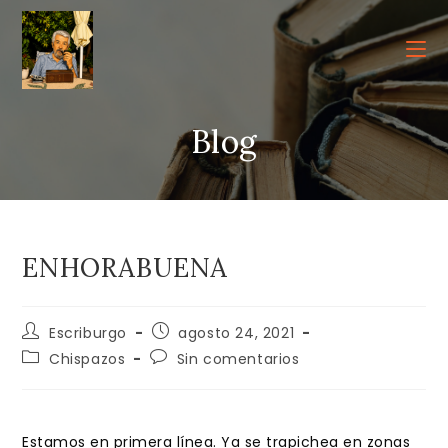
Ir
al
contenido
Blog
ENHORABUENA
Autor
Publicación
Escriburgo
agosto 24, 2021
de
de
Categoría
Comentarios
Chispazos
Sin comentarios
la
la
de
de
entrada:
entrada:
la
la
entrada:
entrada:
Estamos en primera línea. Ya se trapichea en zonas