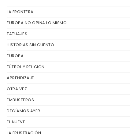
el
LA FRONTERA
pa
de
EUROPA NO OPINA LO MISMO
bú
TATUAJES
HISTORIAS SIN CUENTO
EUROPA
FÚTBOL Y RELIGIÓN
APRENDIZAJE
OTRA VEZ…
EMBUSTEROS
DECÍAMOS AYER…
EL NUEVE
LA FRUSTRACIÓN