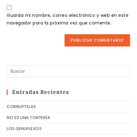
correo
URL
para
electrónico
de
comentar
Guarda mi nombre, correo electrónico y web en este
para
tu
navegador para la próxima vez que comente.
comentar
web
(opcional)
Pul
Es
pa
cer
Entradas Recientes
el
CORRUPTELAS
pa
de
NO ES UNA TONTERÍA
bú
LOS GENUFLEXOS