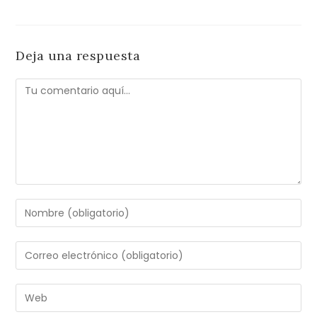
Deja una respuesta
Comentario
Introduce
tu
nombre
Introduce
o
tu
nombre
dirección
Introduce
de
de
la
usuario