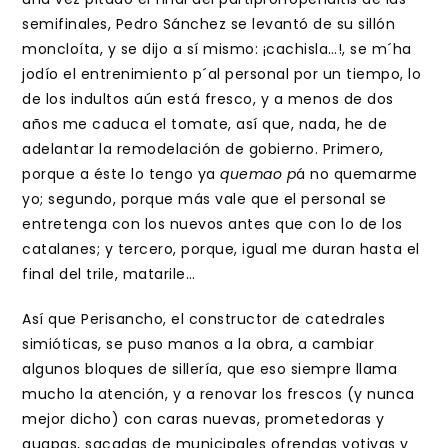
semifinales, Pedro Sánchez se levantó de su sillón
moncloíta, y se dijo a sí mismo: ¡cachisla…!, se m´ha
jodío el entrenimiento p´al personal por un tiempo, lo
de los indultos aún está fresco, y a menos de dos
años me caduca el tomate, así que, nada, he de
adelantar la remodelación de gobierno. Primero,
porque a éste lo tengo ya
quemao p
á no quemarme
yo; segundo, porque más vale que el personal se
entretenga con los nuevos antes que con lo de los
catalanes; y tercero, porque, igual me duran hasta el
final del trile, matarile…
Así que Perisancho, el constructor de catedrales
simióticas, se puso manos a la obra, a cambiar
algunos bloques de sillería, que eso siempre llama
mucho la atención, y a renovar los frescos (y nunca
mejor dicho) con caras nuevas, prometedoras y
guapas, sacadas de municipales ofrendas votivas y