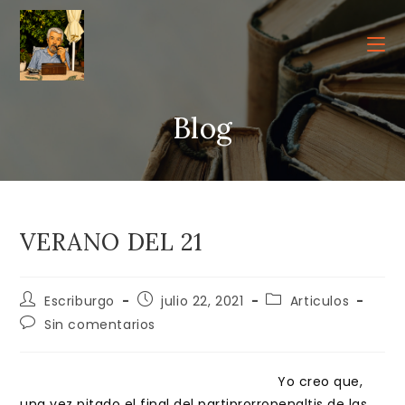
Ir
al
contenido
Blog
VERANO DEL 21
Autor
Publicación
Categoría
Escriburgo
julio 22, 2021
Articulos
de
de
de
Comentarios
Sin comentarios
la
la
la
de
entrada:
entrada:
entrada:
la
entrada:
Yo creo que,
una vez pitado el final del partiprorropenaltis de las