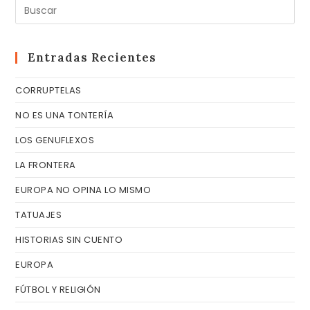
Pul
Es
pa
cer
Entradas Recientes
el
CORRUPTELAS
pa
de
NO ES UNA TONTERÍA
bú
LOS GENUFLEXOS
LA FRONTERA
EUROPA NO OPINA LO MISMO
TATUAJES
HISTORIAS SIN CUENTO
EUROPA
FÚTBOL Y RELIGIÓN