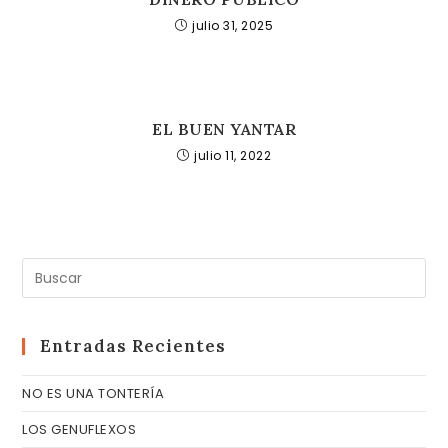
julio 31, 2025
EL BUEN YANTAR
julio 11, 2022
Pul
Es
pa
cer
Entradas Recientes
el
NO ES UNA TONTERÍA
pa
de
LOS GENUFLEXOS
bú