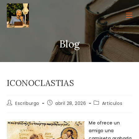
Ir
al
contenido
Blog
ICONOCLASTIAS
Autor
Publicación
Categoría
Escriburgo
abril 28, 2026
Articulos
de
de
de
la
la
la
entrada:
entrada:
entrada:
Me ofrece un
amigo una
camiseta grabada