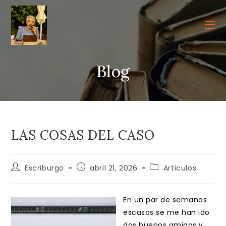
Ir
al
contenido
Blog
LAS COSAS DEL CASO
Autor
Publicación
Categoría
Escriburgo
abril 21, 2026
Articulos
de
de
de
la
la
la
entrada:
entrada:
entrada:
En un par de semanas
escasos se me han ido
dos buenos amigos y