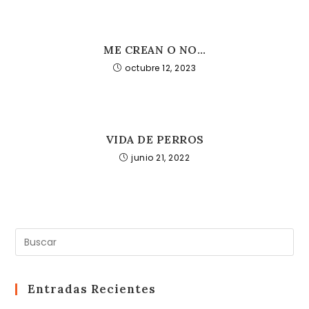
ME CREAN O NO…
octubre 12, 2023
VIDA DE PERROS
junio 21, 2022
Pul
Es
pa
cer
Entradas Recientes
el