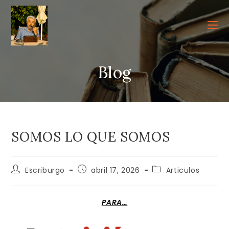
Ir
al
contenido
Blog
SOMOS LO QUE SOMOS
Autor
Publicación
Categoría
Escriburgo
abril 17, 2026
Articulos
de
de
de
la
la
la
entrada:
entrada:
entrada:
PARA…