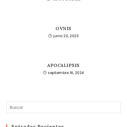
OVNIS
junio 20, 2023
APOCALIPSIS
septiembre 16, 2024
Pul
Es
pa
cer
Entradas Recientes