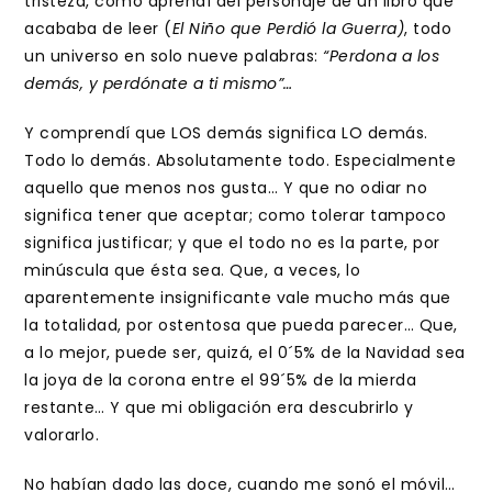
tristeza, como aprendí del personaje de un libro que
acababa de leer (
El Niño que Perdió la Guerra)
, todo
un universo en solo nueve palabras:
“Perdona a los
demás, y perdónate a ti mismo”…
Y comprendí que LOS demás significa LO demás.
Todo lo demás. Absolutamente todo. Especialmente
aquello que menos nos gusta… Y que no odiar no
significa tener que aceptar; como tolerar tampoco
significa justificar; y que el todo no es la parte, por
minúscula que ésta sea. Que, a veces, lo
aparentemente insignificante vale mucho más que
la totalidad, por ostentosa que pueda parecer… Que,
a lo mejor, puede ser, quizá, el 0´5% de la Navidad sea
la joya de la corona entre el 99´5% de la mierda
restante… Y que mi obligación era descubrirlo y
valorarlo.
No habían dado las doce, cuando me sonó el móvil…