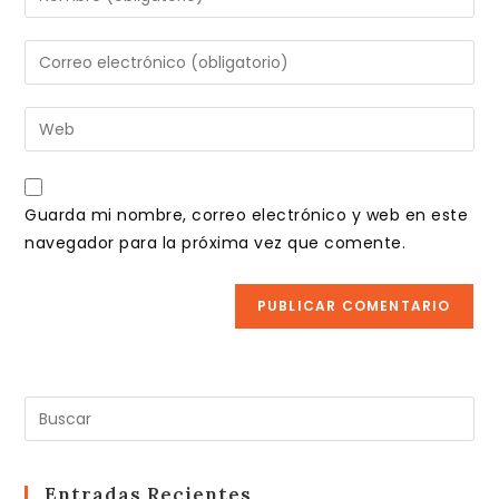
tu
nombre
Introduce
o
tu
nombre
dirección
Introduce
de
de
la
usuario
correo
URL
para
electrónico
de
comentar
Guarda mi nombre, correo electrónico y web en este
para
tu
navegador para la próxima vez que comente.
comentar
web
(opcional)
Pul
Es
pa
cer
Entradas Recientes