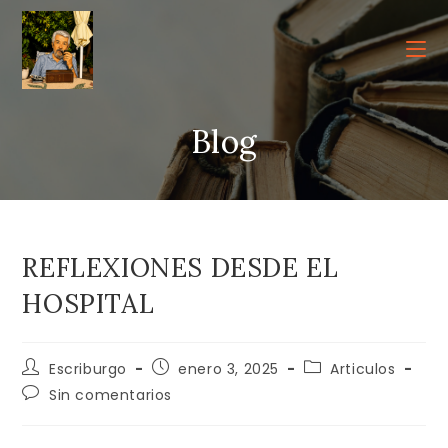
Ir
al
contenido
Blog
REFLEXIONES DESDE EL
HOSPITAL
Autor
Publicación
Categoría
Escriburgo
enero 3, 2025
Articulos
de
de
de
Comentarios
Sin comentarios
la
la
la
de
entrada:
entrada:
entrada:
la