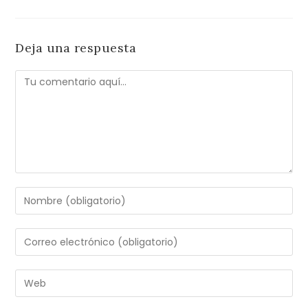
Deja una respuesta
Comentario
Introduce
tu
nombre
Introduce
o
tu
nombre
dirección
Introduce
de
de
la
usuario
correo