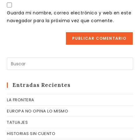
URL
para
electrónico
de
comentar
Guarda mi nombre, correo electrónico y web en este
para
tu
navegador para la próxima vez que comente.
comentar
web
(opcional)
Pul
Es
pa
cer
Entradas Recientes
el
LA FRONTERA
pa
de
EUROPA NO OPINA LO MISMO
bú
TATUAJES
HISTORIAS SIN CUENTO