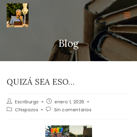
Ir
al
contenido
Blog
QUIZÁ SEA ESO…
Autor
Publicación
Escriburgo
enero 1, 2026
de
de
Categoría
Comentarios
Chispazos
Sin comentarios
la
la
de
de
entrada:
entrada:
la
la
entrada:
entrada: