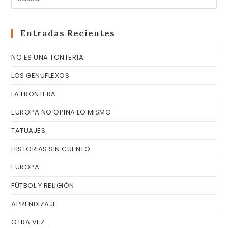
Es
pa
cer
Entradas Recientes
el
NO ES UNA TONTERÍA
pa
de
LOS GENUFLEXOS
bú
LA FRONTERA
EUROPA NO OPINA LO MISMO
TATUAJES
HISTORIAS SIN CUENTO
EUROPA
FÚTBOL Y RELIGIÓN
APRENDIZAJE
OTRA VEZ…