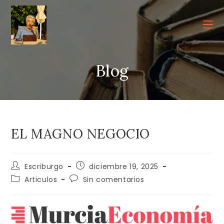
Ir
al
contenido
Blog
EL MAGNO NEGOCIO
Autor
Publicación
Escriburgo
diciembre 19, 2025
de
de
Categoría
Comentarios
Articulos
Sin comentarios
la
la
de
de
entrada:
entrada:
la
la
entrada:
entrada: