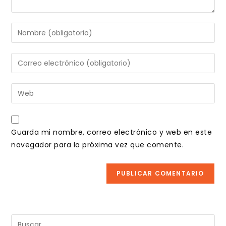
Introduce
tu
nombre
Introduce
o
tu
nombre
dirección
Introduce
de
de
la
usuario
correo
URL
para
electrónico
de
comentar
Guarda mi nombre, correo electrónico y web en este
para
tu
navegador para la próxima vez que comente.
comentar
web
(opcional)
Pul