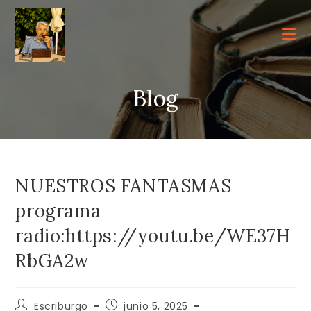
Ir
al
contenido
Blog
NUESTROS FANTASMAS
programa
radio:https://youtu.be/WE37H
RbGA2w
Autor
Publicación
Escriburgo
junio 5, 2025