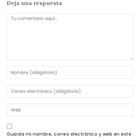
Deja una respuesta
Comentario
Introduce
tu
nombre
Introduce
o
tu
nombre
dirección
Introduce
de
de
la
usuario
correo
URL
para
electrónico
de
comentar
Guarda mi nombre, correo electrónico y web en este
para
tu