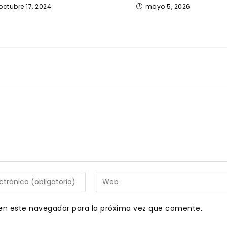
octubre 17, 2024
mayo 5, 2026
Introduce
la
URL
en este navegador para la próxima vez que comente.
de