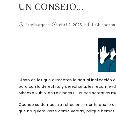
UN CONSEJO…
Autor
Publicación
Categoría
Escriburgo
abril 2, 2025
Chispazos
de
de
de
la
la
la
entrada:
entrada:
entrada:
Si son de los que alimentan la actual inclinación
para con la derechita y derechona, les recomiendo
Mbomio Rubio, de Ediciones B… Puede sentarles ma
Cuando se demuestra fehacientemente que lo que
que no quiere verse como verdad, porque hemos pr