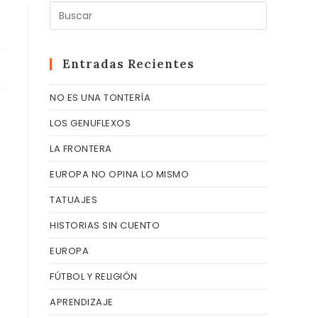
Pulsa
Escape
para
cerrar
Entradas Recientes
el
NO ES UNA TONTERÍA
panel
de
LOS GENUFLEXOS
búsqueda
LA FRONTERA
EUROPA NO OPINA LO MISMO
TATUAJES
HISTORIAS SIN CUENTO
EUROPA
FÚTBOL Y RELIGIÓN
APRENDIZAJE