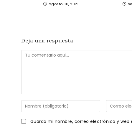
agosto 30, 2021
se
Deja una respuesta
Comentario
Introduce
Introduce
tu
tu
nombre
dirección
Guarda mi nombre, correo electrónico y web 
o
de