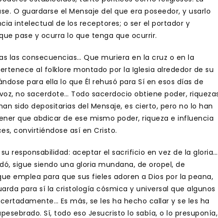
se. O guardarse el Mensaje del que era poseedor, y usarlo
cia intelectual de los receptores; o ser el portador y
que pase y ocurra lo que tenga que ocurrir.
das las consecuencias… Que muriera en la cruz o en la
ertenece al folklore montado por la Iglesia alrededor de su
ándose para ella lo que Él rehusó para Sí en esos días de
tavoz, no sacerdote… Todo sacerdocio obtiene poder, riqueza
han sido depositarias del Mensaje, es cierto, pero no lo han
tener que abdicar de ese mismo poder, riqueza e influencia
es, convirtiéndose así en Cristo.
su responsabilidad: aceptar el sacrificio en vez de la gloria…
redó, sigue siendo una gloria mundana, de oropel, de
 que emplea para que sus fieles adoren a Dios por la peana,
e guarda para sí la cristología cósmica y universal que algunos
ertadamente… Es más, se les ha hecho callar y se les ha
sebrado. Sí, todo eso Jesucristo lo sabía, o lo presuponía,