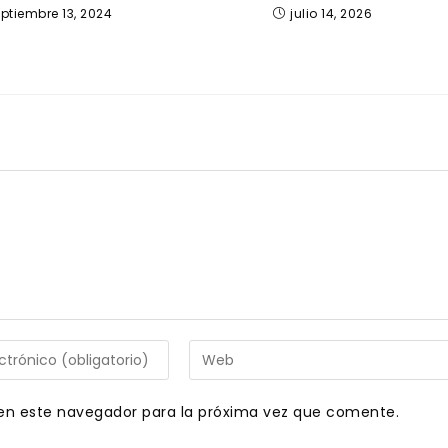
ptiembre 13, 2024
julio 14, 2026
Introduce
la
URL
en este navegador para la próxima vez que comente.
de