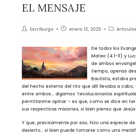
EL MENSAJE
Autor
Publicación
Categoría
Escriburgo
enero 13, 2025
Articulo
de
de
de
la
la
la
entrada:
entrada:
entrada:
De todos los Evange
Mateo (4:1-11) y Luc
de ambos envangelis
tiempo, apenas desp
Bautista, estaba p
del hecho externo del rito que allí llevaba a cabo
entre ambos… digamos “
revolucionarios espiritual
permítanme opinar – es que, como se dice en ter
sus respectivas misiones, si bien pienso que Jesú
Y que, precisamente por eso, hizo una especie de 
desierto… si bien puede tomarse como una metáf