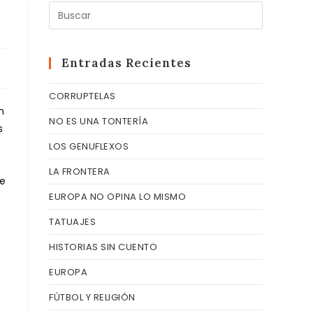
Pulsa
Escape
para
cerrar
Entradas Recientes
el
CORRUPTELAS
panel
n
de
NO ES UNA TONTERÍA
s
búsqueda
LOS GENUFLEXOS
LA FRONTERA
te
EUROPA NO OPINA LO MISMO
TATUAJES
HISTORIAS SIN CUENTO
EUROPA
FÚTBOL Y RELIGIÓN