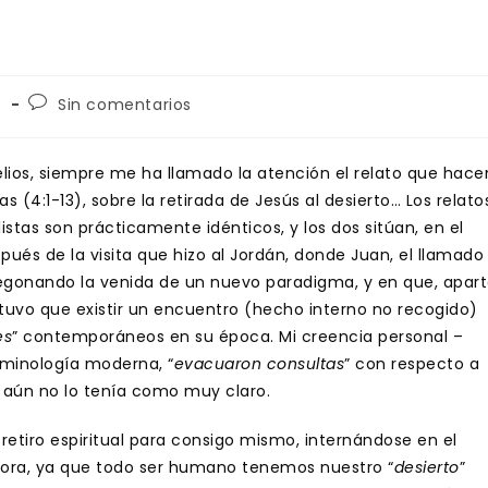
Comentarios
s
Sin comentarios
de
la
entrada:
lios, siempre me ha llamado la atención el relato que hace
as (4:1-13), sobre la retirada de Jesús al desierto… Los relato
tas son prácticamente idénticos, y los dos sitúan, en el
ués de la visita que hizo al Jordán, donde Juan, el llamado
regonando la venida de un nuevo paradigma, y en que, apar
, tuvo que existir un encuentro (hecho interno no recogido)
es
” contemporáneos en su época. Mi creencia personal –
minología moderna, “
evacuaron consultas
” con respecto a
s aún no lo tenía como muy claro.
retiro espiritual para consigo mismo, internándose en el
ora, ya que todo ser humano tenemos nuestro “
desierto
”