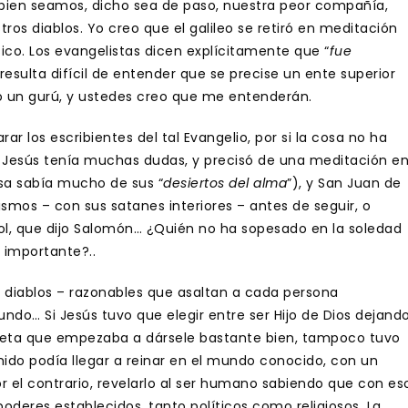
si bien seamos, dicho sea de paso, nuestra peor compañía,
os diablos. Yo creo que el galileo se retiró en meditación
ico. Los evangelistas dicen explícitamente que “
fue
 resulta difícil de entender que se precise un ente superior
 o un gurú, y ustedes creo que me entenderán.
rar los escribientes del tal Evangelio, por si la cosa no ha
 Jesús tenía muchas dudas, y precisó de una meditación e
esa sabía mucho de sus “
desiertos del alma
”), y San Juan de
smos – con sus satanes interiores – antes de seguir, o
sol, que dijo Salomón… ¿Quién no ha sopesado en la soledad
 importante?..
– diablos – razonables que asaltan a cada persona
ndo… Si Jesús tuvo que elegir entre ser Hijo de Dios dejand
rofeta que empezaba a dársele bastante bien, tampoco tuvo
do podía llegar a reinar en el mundo conocido, con un
r el contrario, revelarlo al ser humano sabiendo que con es
oderes establecidos, tanto políticos como religiosos. La