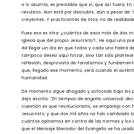
o lo asumía, es previsible que sí, que así fuera. 
revulsivo. Aún está por descubrir, aún a pesar de “
creyentes. Y practicantes de ritos, no de realidade
Pues esa es otra: ¿cuántos de esos más de dos mil
Iglesia que del propio Jesucristo?.. He aquí una p
de llegar un día en que todos y cada uno habrá d
tampoco deseo aquí forzar, sino tan solo plantea
reflexión, desprovista de fanatismos y fundament
que, llegado ese momento, será cuando el auténti
humanidad.
De momento sigue ahogado y sofocado bajo los pe
dejó escrito:
“En tiempos de engaño universal, deci
cuestión es que revolucionario, se empareja con he
Jesucristo; y que dos mil años no han cambiado l
cuántos opinamos en contra de las normas y los d
que el Mensaje liberador del Evangelio se ha usa