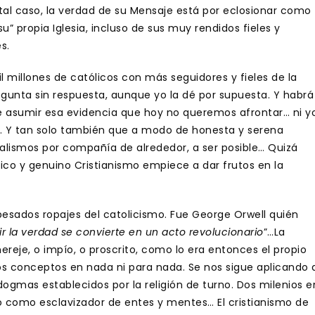
En tal caso, la verdad de su Mensaje está por eclosionar como
su” propia Iglesia, incluso de sus muy rendidos fieles y
s.
 millones de católicos con más seguidores y fieles de la
regunta sin respuesta, aunque yo la dé por supuesta. Y habrá
e asumir esa evidencia que hoy no queremos afrontar… ni y
r. Y tan solo también que a modo de honesta y serena
alismos por compañía de alrededor, a ser posible… Quizá
co y genuino Cristianismo empiece a dar frutos en la
sados ropajes del catolicismo. Fue George Orwell quién
r la verdad se convierte en un acto revolucionario
”…La
reje, o impío, o proscrito, como lo era entonces el propio
os conceptos en nada ni para nada. Se nos sigue aplicando 
ogmas establecidos por la religión de turno. Dos milenios e
do como esclavizador de entes y mentes… El cristianismo de