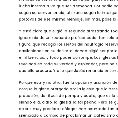
lucha interna tuvo que ser tremenda. Por nadie pa
según su conveniencia; utilizarlo según la inteligen
portavoz de ese mismo Mensaje, sin más, pase lo 
Y está claro que eligió lo segundo arrostrando to
ignominia de un recuerdo prefabricado, tan solo p
figura, que recogió los restos del naufragio reserv
cavilaciones en su desierto, donde eligió ser por
e influencias, y todo poder corrompe. Las iglesias 
revelado en toda su verdad y esplendor, para no 
que ello procura. Y a lo que Jesús renunció entonc
Porque esa, y no otra, fue la opción y asunción de 
Porque la gloria otorgada por la iglesia que lo he
procesión, de ritual, de pompa y boato, que es la
siendo ella, claro, la Iglesia, la tal peana. Pero s
de sus muy preclaro teólogos han apuntado tan ac
silenciado a cambio de proclamar un catecismo ape