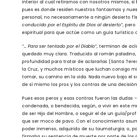
interior al cual retirarnos con nosotros mismos, 
pues es donde residen nuestros fantasmas y nuestr
personal, no necesariamente a ningún desierto fís
conducido por el Espíritu de Dios al desierto
”, pero
espiritual para que actúe como un guía turístico
“… Para ser tentado por el Diablo
”, terminan de acla
quedado muy clara. Traducido al román paladino,
profundidad para tratar de aclararlas (Santa Ter
la Cruz, y muchos místicos que luchan consigo mi
tomar, su camino en la vida. Nada nuevo bajo el 
de sí mismo los pros y los contras de una decisión
Pues esos peros y esas contras fueron las dudas 
condenada, o bendecida, según, a vivir en este mu
de ser Hijo del Hombre, o seguir el de un guía/p
que ser moco de pavo. Con el conocimiento asumi
poder inmenso, adquirido de su taumaturgia; o, po
firmaba su sentencia de muerte por parte de los p