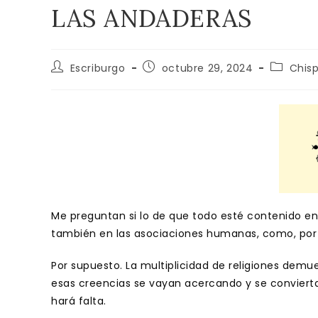
LAS ANDADERAS
Autor
Publicación
Categorí
Escriburgo
octubre 29, 2024
Chis
de
de
de
la
la
la
entrada:
entrada:
entrada:
Me preguntan si lo de que todo esté contenido en u
también en las asociaciones humanas, como, por e
Por supuesto. La multiplicidad de religiones demu
esas creencias se vayan acercando y se convierta
hará falta.