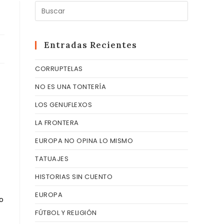
Pulsa
Escape
para
cerrar
Entradas Recientes
el
CORRUPTELAS
panel
de
NO ES UNA TONTERÍA
búsqueda
LOS GENUFLEXOS
LA FRONTERA
EUROPA NO OPINA LO MISMO
TATUAJES
HISTORIAS SIN CUENTO
EUROPA
o
FÚTBOL Y RELIGIÓN