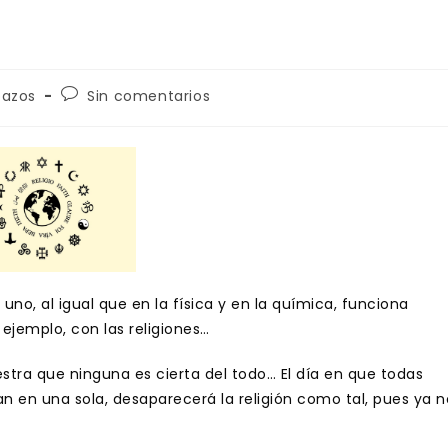
a
Comentarios
pazos
Sin comentarios
de
la
entrada:
no, al igual que en la física y en la química, funciona
jemplo, con las religiones…
estra que ninguna es cierta del todo… El día en que todas
n en una sola, desaparecerá la religión como tal, pues ya n