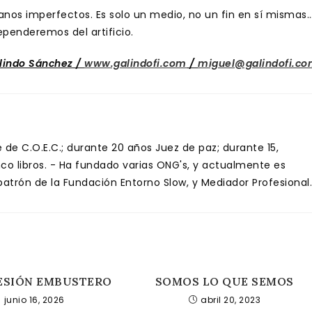
nos imperfectos. Es solo un medio, no un fin en sí mismas
enderemos del artificio.
lindo Sánchez /
www.galindofi.com
/
miguel@galindofi.c
de C.O.E.C.; durante 20 años Juez de paz; durante 15,
inco libros. - Ha fundado varias ONG's, y actualmente es
trón de la Fundación Entorno Slow, y Mediador Profesional.
ESIÓN EMBUSTERO
SOMOS LO QUE SEMOS
junio 16, 2026
abril 20, 2023