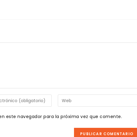
Introduce
la
URL
en este navegador para la próxima vez que comente.
de
tu
web