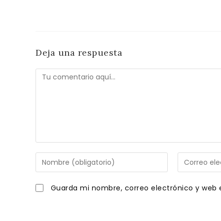
Deja una respuesta
Comentario
Introduce
Introduce
tu
tu
nombre
dirección
Guarda mi nombre, correo electrónico y web 
o
de
nombre
correo
de
electrónico