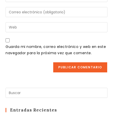
tu
nombre
Introduce
o
tu
nombre
dirección
Introduce
de
de
la
usuario
correo
URL
para
electrónico
de
comentar
Guarda mi nombre, correo electrónico y web en este
para
tu
navegador para la próxima vez que comente.
comentar
web
(opcional)
Pul
Es
pa
cer
Entradas Recientes