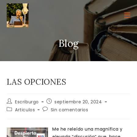
Ir
al
contenido
Blog
LAS OPCIONES
Autor
Publicación
Escriburgo
septiembre 20, 2024
de
de
Categoría
Comentarios
Articulos
Sin comentarios
la
la
de
de
entrada:
entrada:
la
la
entrada:
entrada:
Me he releído una magnífica y
elevada “
discusión
” que, hace