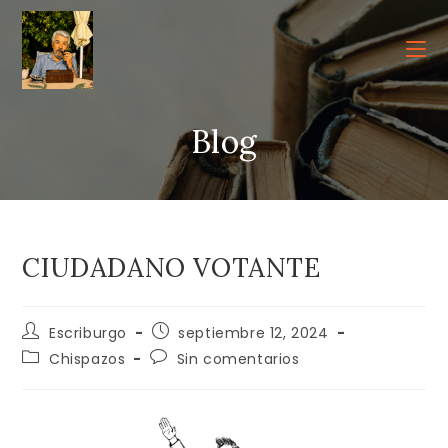
Ir
al
contenido
Blog
CIUDADANO VOTANTE
Autor
Publicación
Escriburgo
septiembre 12, 2024
de
de
Categoría
Comentarios
Chispazos
Sin comentarios
la
la
de
de
entrada:
entrada:
la
la
entrada:
entrada: