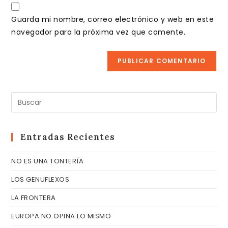
URL
para
electrónico
de
comentar
Guarda mi nombre, correo electrónico y web en este
para
tu
navegador para la próxima vez que comente.
comentar
web
(opcional)
Pul
Es
pa
cer
Entradas Recientes
el
NO ES UNA TONTERÍA
pa
de
LOS GENUFLEXOS
bú
LA FRONTERA
EUROPA NO OPINA LO MISMO