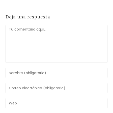
Deja una respuesta
Comentario
Introduce
tu
nombre
Introduce
o
tu
nombre
dirección
Introduce
de
de
la
usuario
correo