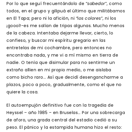
Por lo que seguí frecuentándolo de “
sabedor
”, como
todos, en el grupo y gilipuá el último que militábamos
en El Tapa; pero ni la afición, ni “l
os colores
”, ni los
¡goool!-es me salían de tripas algunas. Mucho menos
de la cabeza. Intentaba dejarme llevar, cierto, lo
confieso, y buscar mi espíritu gregario en las
entretelas de mi cochambre, pero entonces no
encontraba nada, y me vi a mí mismo en tierra de
nadie. O tenía que disimular para no sentirme un
extraño allien en mi propio medio, o me aislaba
como bicho raro… Así que decidí desengancharme a
plazos, poco a poco, gradualmente, como el que no
quiere la cosa.
El autoempujón definitivo fue con la tragedia de
Heyssel – año 1985 – en Bruselas… Por una sobrecarga
de aforo, una grada central del estadio cedió a su
peso. El pánico y la estampida humana hizo el resto: