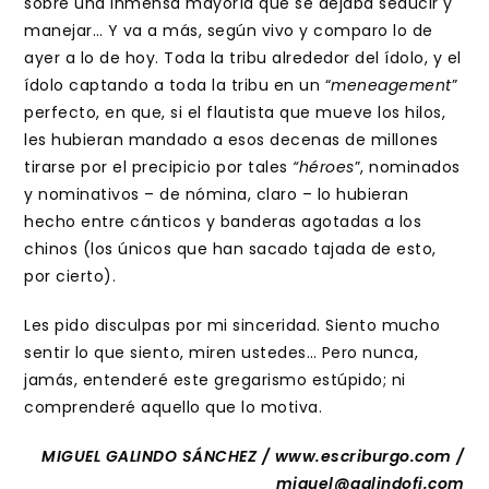
sobre una inmensa mayoría que se dejaba seducir y
manejar… Y va a más, según vivo y comparo lo de
ayer a lo de hoy. Toda la tribu alrededor del ídolo, y el
ídolo captando a toda la tribu en un “
meneagement
”
perfecto, en que, si el flautista que mueve los hilos,
les hubieran mandado a esos decenas de millones
tirarse por el precipicio por tales
“héroes
”, nominados
y nominativos – de nómina, claro – lo hubieran
hecho entre cánticos y banderas agotadas a los
chinos (los únicos que han sacado tajada de esto,
por cierto).
Les pido disculpas por mi sinceridad. Siento mucho
sentir lo que siento, miren ustedes… Pero nunca,
jamás, entenderé este gregarismo estúpido; ni
comprenderé aquello que lo motiva.
MIGUEL GALINDO SÁNCHEZ / www.escriburgo.com /
miguel@galindofi.com