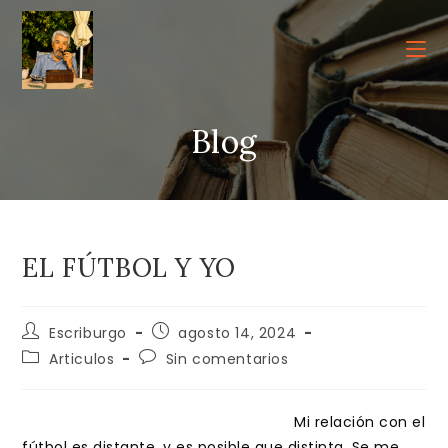
Ir
al
contenido
Blog
EL FÚTBOL Y YO
Autor
Publicación
Escriburgo
agosto 14, 2024
de
de
Categoría
Comentarios
Articulos
Sin comentarios
la
la
de
de
entrada:
entrada:
la
la
entrada:
entrada:
Mi relación con el
fútbol es distante, y es posible que distinta. Se me