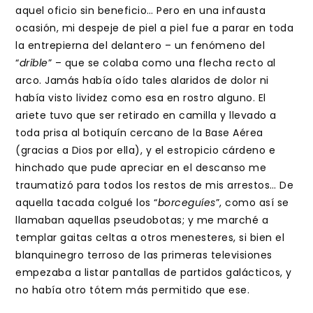
aquel oficio sin beneficio… Pero en una infausta
ocasión, mi despeje de piel a piel fue a parar en toda
la entrepierna del delantero – un fenómeno del
“
drible
” – que se colaba como una flecha recto al
arco. Jamás había oído tales alaridos de dolor ni
había visto lividez como esa en rostro alguno. El
ariete tuvo que ser retirado en camilla y llevado a
toda prisa al botiquín cercano de la Base Aérea
(gracias a Dios por ella), y el estropicio cárdeno e
hinchado que pude apreciar en el descanso me
traumatizó para todos los restos de mis arrestos… De
aquella tacada colgué los “
borceguíes
”, como así se
llamaban aquellas pseudobotas; y me marché a
templar gaitas celtas a otros menesteres, si bien el
blanquinegro terroso de las primeras televisiones
empezaba a listar pantallas de partidos galácticos, y
no había otro tótem más permitido que ese.