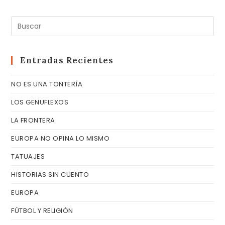
Pul
Es
pa
cer
Entradas Recientes
el
NO ES UNA TONTERÍA
pa
de
LOS GENUFLEXOS
bú
LA FRONTERA
EUROPA NO OPINA LO MISMO
TATUAJES
HISTORIAS SIN CUENTO
EUROPA
FÚTBOL Y RELIGIÓN