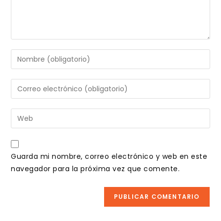
Introduce
tu
nombre
Introduce
o
tu
nombre
dirección
Introduce
de
de
la
usuario
correo
URL
para
electrónico
de
comentar
Guarda mi nombre, correo electrónico y web en este
para
tu
navegador para la próxima vez que comente.
comentar
web
(opcional)