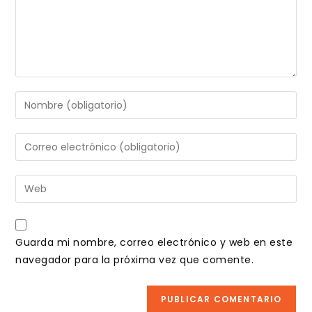
Introduce
tu
nombre
Introduce
o
tu
nombre
dirección
Introduce
de
de
la
usuario
correo
URL
para
electrónico
de
comentar
Guarda mi nombre, correo electrónico y web en este
para
tu
navegador para la próxima vez que comente.
comentar
web
(opcional)