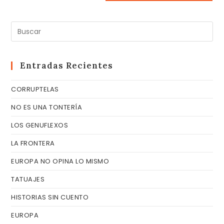
Pul
Es
pa
cer
Entradas Recientes
el
CORRUPTELAS
pa
de
NO ES UNA TONTERÍA
bú
LOS GENUFLEXOS
LA FRONTERA
EUROPA NO OPINA LO MISMO
TATUAJES
HISTORIAS SIN CUENTO
EUROPA