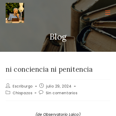
Ir
al
contenido
Blog
ni conciencia ni penitencia
Autor
Publicación
Escriburgo
julio 29, 2024
de
de
Categoría
Comentarios
Chispazos
Sin comentarios
la
la
de
de
entrada:
entrada:
la
la
entrada:
entrada:
(de Observatorio Laico)