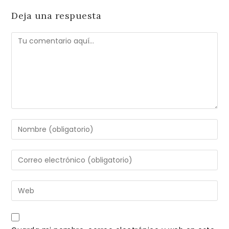
Deja una respuesta
Comentario
Introduce
tu
nombre
Introduce
o
tu
nombre
dirección
Introduce
de
de
la
usuario
correo
URL
para
electrónico
de
comentar