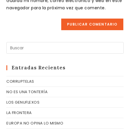
Guarda mi nombre, correo electrónico y web en este
para
tu
navegador para la próxima vez que comente.
comentar
web
(opcional)
Pul
Es
pa
cer
Entradas Recientes
el
CORRUPTELAS
pa
de
NO ES UNA TONTERÍA
bú
LOS GENUFLEXOS
LA FRONTERA
EUROPA NO OPINA LO MISMO