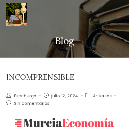
Ir
al
contenido
Blog
INCOMPRENSIBLE
Autor
Publicación
Categoría
Escriburgo
julio 12, 2024
Articulos
de
de
de
Comentarios
Sin comentarios
la
la
la
de
entrada:
entrada:
entrada:
la
entrada: