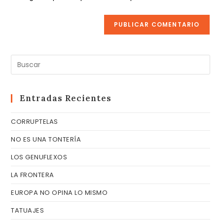
web
(opcional)
Pul
Es
pa
cer
Entradas Recientes
el
CORRUPTELAS
pa
de
NO ES UNA TONTERÍA
bú
LOS GENUFLEXOS
LA FRONTERA
EUROPA NO OPINA LO MISMO
TATUAJES