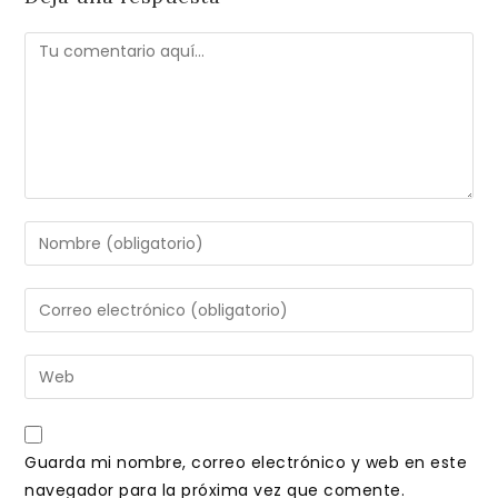
Comentario
Introduce
tu
nombre
Introduce
o
tu
nombre
dirección
Introduce
de
de
la
usuario
correo
URL
para
electrónico
de
comentar
Guarda mi nombre, correo electrónico y web en este
para
tu
navegador para la próxima vez que comente.
comentar