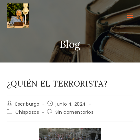
Ir
al
contenido
Blog
¿QUIÉN EL TERRORISTA?
Autor
Publicación
Escriburgo
junio 4, 2024
de
de
Categoría
Comentarios
Chispazos
Sin comentarios
la
la
de
de
entrada:
entrada:
la
la
entrada:
entrada: