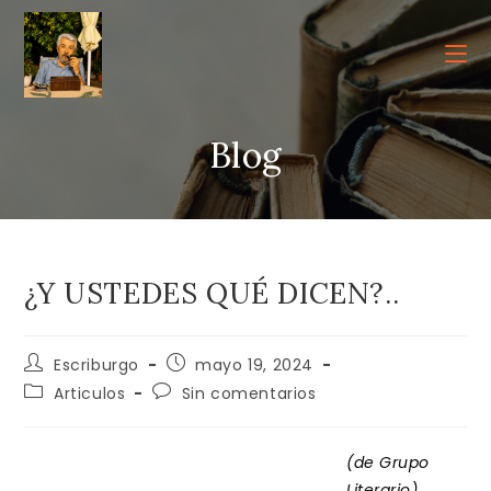
Ir
al
contenido
Blog
¿Y USTEDES QUÉ DICEN?..
Autor
Publicación
Escriburgo
mayo 19, 2024
de
de
Categoría
Comentarios
Articulos
Sin comentarios
la
la
de
de
entrada:
entrada:
la
la
entrada:
entrada:
(de Grupo
Literario)