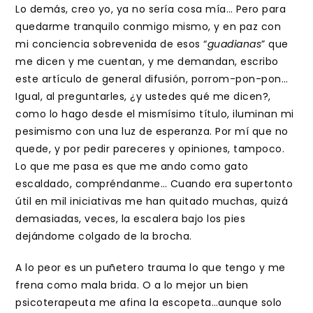
Lo demás, creo yo, ya no sería cosa mía… Pero para
quedarme tranquilo conmigo mismo, y en paz con
mi conciencia sobrevenida de esos “
guadianas
” que
me dicen y me cuentan, y me demandan, escribo
este artículo de general difusión, porrom-pon-pon…
Igual, al preguntarles, ¿y ustedes qué me dicen?,
como lo hago desde el mismísimo título, iluminan mi
pesimismo con una luz de esperanza. Por mí que no
quede, y por pedir pareceres y opiniones, tampoco.
Lo que me pasa es que me ando como gato
escaldado, compréndanme… Cuando era supertonto
útil en mil iniciativas me han quitado muchas, quizá
demasiadas, veces, la escalera bajo los pies
dejándome colgado de la brocha.
A lo peor es un puñetero trauma lo que tengo y me
frena como mala brida. O a lo mejor un bien
psicoterapeuta me afina la escopeta…aunque solo