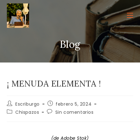
Ir
al
contenido
Blog
¡ MENUDA ELEMENTA !
Autor
Publicación
Escriburgo
febrero 5, 2024
de
de
Categoría
Comentarios
Chispazos
Sin comentarios
la
la
de
de
entrada:
entrada:
la
la
entrada:
entrada:
(de Adobe Stok)