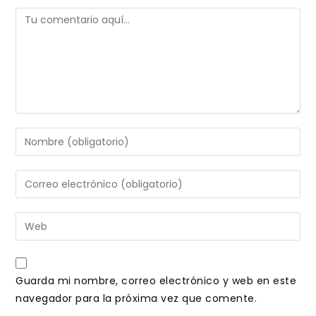
Comentario
Introduce
tu
nombre
Introduce
o
tu
nombre
dirección
Introduce
de
de
la
usuario
correo
URL
para
electrónico
de
comentar
Guarda mi nombre, correo electrónico y web en este
para
tu
navegador para la próxima vez que comente.
comentar
web