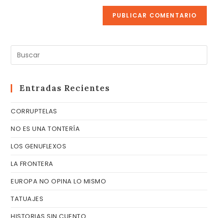
(opcional)
Pul
Es
pa
cer
Entradas Recientes
el
CORRUPTELAS
pa
de
NO ES UNA TONTERÍA
bú
LOS GENUFLEXOS
LA FRONTERA
EUROPA NO OPINA LO MISMO
TATUAJES
HISTORIAS SIN CUENTO