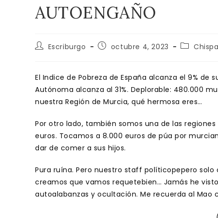
AUTOENGAÑO
Autor
Publicación
Categoría
Escriburgo
octubre 4, 2023
Chisp
de
de
de
la
la
la
entrada:
entrada:
entrada:
El Indice de Pobreza de España alcanza el 9% de 
Autónoma alcanza al 31%. Deplorable: 480.000 mu
nuestra Región de Murcia, qué hermosa eres…
Por otro lado, también somos una de las regiones
euros. Tocamos a 8.000 euros de púa por murciano
dar de comer a sus hijos.
Pura ruína. Pero nuestro staff políticopepero solo
creamos que vamos requetebien… Jamás he visto 
autoalabanzas y ocultación. Me recuerda al Mao 