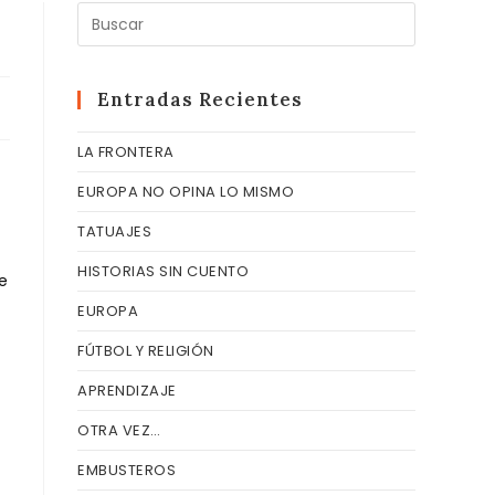
Pulsa
Escape
para
cerrar
Entradas Recientes
el
LA FRONTERA
panel
de
EUROPA NO OPINA LO MISMO
búsqueda
TATUAJES
HISTORIAS SIN CUENTO
e
EUROPA
FÚTBOL Y RELIGIÓN
APRENDIZAJE
OTRA VEZ…
EMBUSTEROS