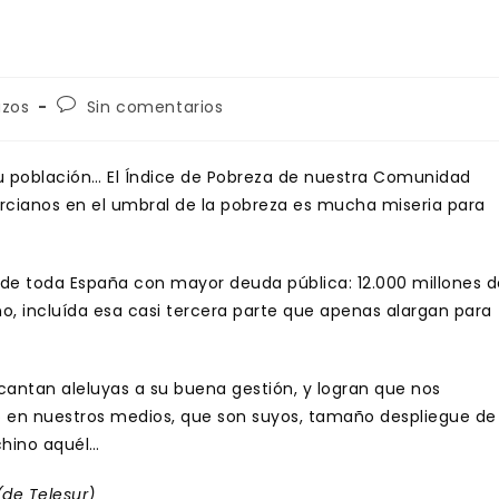
Comentarios
azos
Sin comentarios
de
la
entrada:
su población… El Índice de Pobreza de nuestra Comunidad
rcianos en el umbral de la pobreza es mucha miseria para
 de toda España con mayor deuda pública: 12.000 millones d
, incluída esa casi tercera parte que apenas alargan para
 cantan aleluyas a su buena gestión, y logran que nos
en nuestros medios, que son suyos, tamaño despliegue de
chino aquél…
(de Telesur)