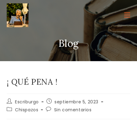
Ir
al
contenido
Blog
¡ QUÉ PENA !
Autor
Publicación
Escriburgo
septiembre 5, 2023
de
de
Categoría
Comentarios
Chispazos
Sin comentarios
la
la
de
de
entrada:
entrada:
la
la
entrada:
entrada: