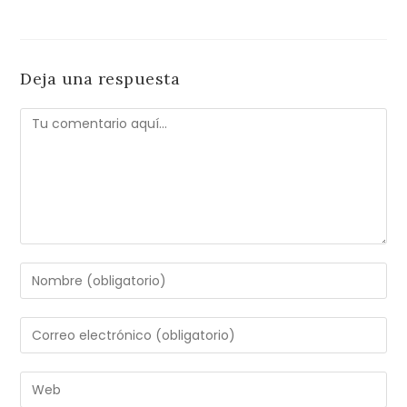
Deja una respuesta
Comentario
Introduce
tu
nombre
Introduce
o
tu
nombre
dirección
Introduce
de
de
la