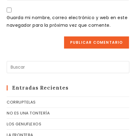
usuario
correo
URL
para
electrónico
de
comentar
Guarda mi nombre, correo electrónico y web en este
para
tu
navegador para la próxima vez que comente.
comentar
web
(opcional)
Pul
Es
pa
cer
Entradas Recientes
el
CORRUPTELAS
pa
de
NO ES UNA TONTERÍA
bú
LOS GENUFLEXOS
LA FRONTERA