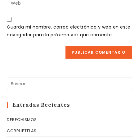
Introduce
de
de
la
usuario
correo
URL
para
electrónico
de
comentar
Guarda mi nombre, correo electrónico y web en este
para
tu
navegador para la próxima vez que comente.
comentar
web
(opcional)
Pul
Es
pa
cer
Entradas Recientes
el
DERECHISMOS
pa
de
CORRUPTELAS
bú