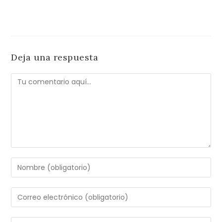
Deja una respuesta
Comentario
Introduce
tu
nombre
Introduce
o
tu
nombre
dirección